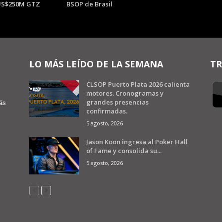
 US$250M GTZ
BSOP de Brasil
LO MÁS LEÍDO DE LA SEMANA
TR
CLSOP Puerto Plata 2026 calienta
motores. Cronogramas y
grandes presencias
ás
confirmadas.
5 agosto, 2026
Jason Koon ingresa al Poker Hall
of Fame y consolida su...
5 agosto, 2026