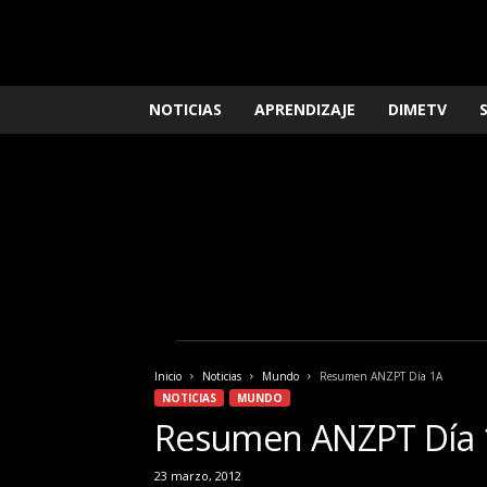
L
NOTICIAS
APRENDIZAJE
DIMETV
o
q
u
e
n
e
c
e
s
i
t
a
Inicio
Noticias
Mundo
Resumen ANZPT Día 1A
s
NOTICIAS
MUNDO
s
Resumen ANZPT Día 
a
b
23 marzo, 2012
e