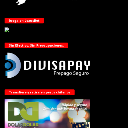
Juega en LexusBet
Sin Efectivo, Sin Preocupaciones.
Transfiere y retira en pesos chilenos