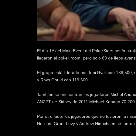
k
e
r
.
c
l
El día 1A del Main Event del PokerStars.net Austra
llegaron al poker room, pero solo 89 de lleos avanz
El grupo está liderado por Tobi Ryall con 138,500
y Rhys Gould con 119.600.
También se encuentran los jugadores Mishel Anunu 
ANZPT de Sidney de 2011 Michael Kanaan 70.200.
Por otro lado, los jugadores que no tuvieron la mi
Neilson, Grant Levy y Andrew Hinrichsen se fueron 