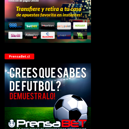
PrensaBet.cl