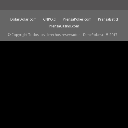
DolarDolar.com
CNPO.cl
PrensaPoker.com
PrensaBet.cl
PrensaCasino.com
© Copyright Todos los derechos reservados - DimePoker.cl @ 2017