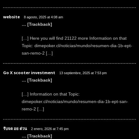
website
8 agosto, 2025 at 4:08 am
… [Trackback]
[…] Here you will find 21122 more Information on that
Topic: dimepoker.cl/noticias/mundo/resumen-dia-1b-ept-
san-remo-2 […]
Go X scooter investment
13 septiembre, 2025 at 7:53 pm
… [Trackback]
[…] Information on that Topic:
dimepoker.cl/noticias/mundo/resumen-dia-1b-ept-san-
remo-2 […]
รับจด อย ด่วน
2 enero, 2026 at 7:45 pm
… [Trackback]