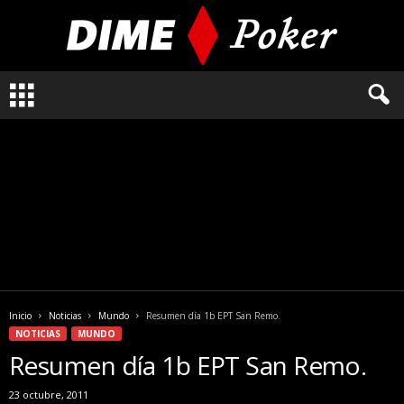
L
o
q
u
e
n
e
c
e
s
i
t
a
Inicio
Noticias
Mundo
Resumen día 1b EPT San Remo.
s
NOTICIAS
MUNDO
s
Resumen día 1b EPT San Remo.
a
b
23 octubre, 2011
e