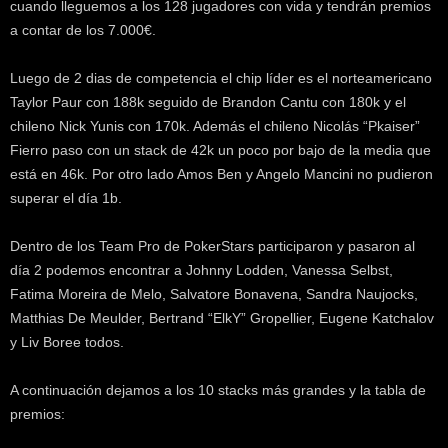
cuando lleguemos a los 128 jugadores con vida y tendrán premios
k
a contar de los 7.000€.
e
r
.
Luego de 2 dias de competencia el chip líder es el norteamericano
c
Taylor Paur con 188k seguido de Brandon Cantu con 180k y el
l
chileno Nick Yunis con 170k. Además el chileno Nicolás “Pkaiser”
Fierro paso con un stack de 42k un poco por bajo de la media que
está en 46k. Por otro lado Amos Ben y Angelo Mancini no pudieron
superar el día 1b.
Dentro de los Team Pro de PokerStars participaron y pasaron al
día 2 podemos encontrar a Johnny Lodden, Vanessa Selbst,
Fatima Moreira de Melo, Salvatore Bonavena, Sandra Naujocks,
Matthias De Meulder, Bertrand “ElkY” Gropellier, Eugene Katchalov
y Liv Boree todos.
A continuación dejamos a los 10 stacks más grandes y la tabla de
premios: