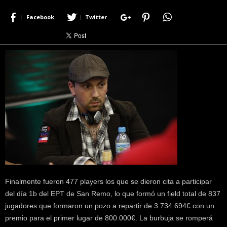
r
Facebook
Twitter
a
c
e
r
c
a
d
e
p
o
k
e
r
|
D
i
Finalmente fueron 477 players los que se dieron cita a participar
m
del día 1b del EPT de San Remo, lo que formó un field total de 837
e
jugadores que formaron un pozo a repartir de 3.734.694€ con un
P
premio para el primer lugar de 800.000€. La burbuja se romperá
o