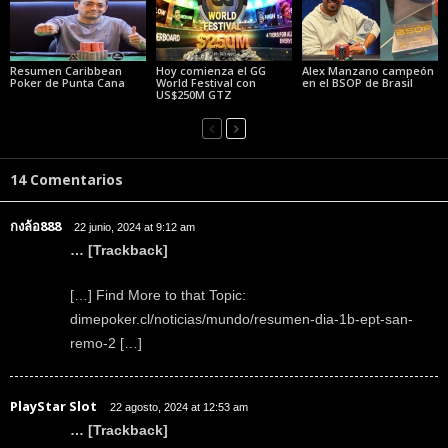
Resumen Caribbean
Hoy comienza el GG
Alex Manzano campeón
Poker de Punta Cana
World Festival con
en el BSOP de Brasil
US$250M GTZ
14 Comentarios
กงล้อ888
22 junio, 2024 at 9:12 am
… [Trackback]
[…] Find More to that Topic:
dimepoker.cl/noticias/mundo/resumen-dia-1b-ept-san-
remo-2 […]
PlayStar Slot
22 agosto, 2024 at 12:53 am
… [Trackback]