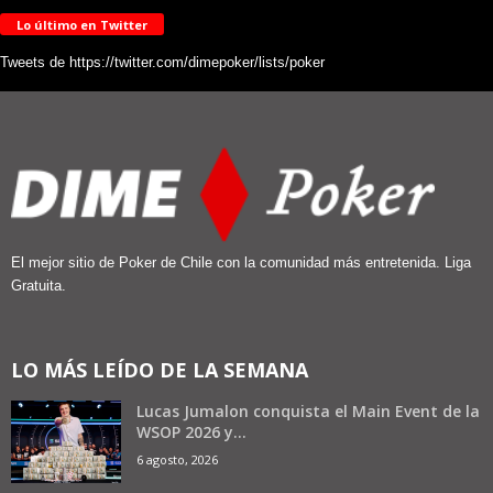
Lo último en Twitter
Tweets de https://twitter.com/dimepoker/lists/poker
El mejor sitio de Poker de Chile con la comunidad más entretenida. Liga
Gratuita.
LO MÁS LEÍDO DE LA SEMANA
Lucas Jumalon conquista el Main Event de la
WSOP 2026 y...
6 agosto, 2026