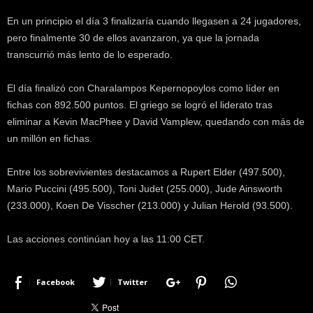
k
En un principio el día 3 finalizaría cuando llegasen a 24 jugadores,
e
r
pero finalmente 30 de ellos avanzaron, ya que la jornada
.
transcurrió más lento de lo esperado.
c
l
El día finalizó con Charalampos Kepernopoylos como líder en
fichas con 892.500 puntos. El griego se logró el liderato tras
eliminar a Kevin MacPhee y David Vamplew, quedando con más de
un millón en fichas.
Entre los sobrevivientes destacamos a Rupert Elder (497.500),
Mario Puccini (495.500), Toni Judet (255.000), Jude Ainsworth
(233.000), Koen De Visscher (213.000) y Julian Herold (93.500).
Las acciones continúan hoy a las 11:00 CET.
Facebook
Twitter