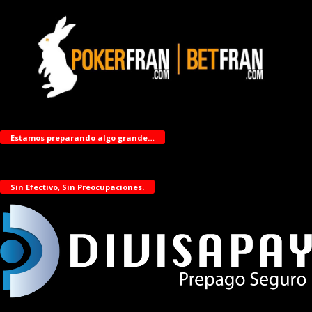
Estamos preparando algo grande…
Sin Efectivo, Sin Preocupaciones.