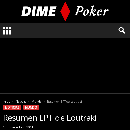
L
o
q
u
e
n
e
c
e
s
i
t
a
Inicio
Noticias
Mundo
Resumen EPT de Loutraki
s
NOTICIAS
MUNDO
s
Resumen EPT de Loutraki
a
b
19 noviembre, 2011
e