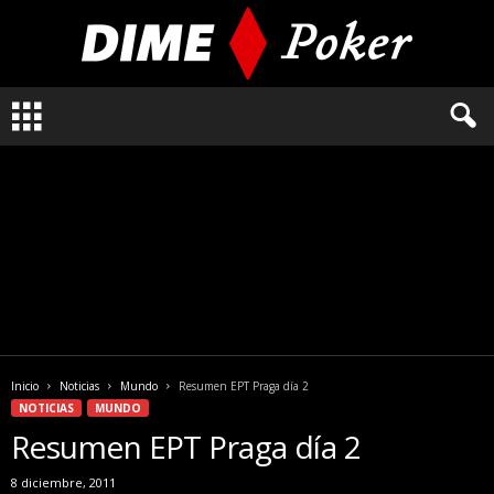
L
o
q
u
e
n
e
c
e
s
i
t
a
Inicio
Noticias
Mundo
Resumen EPT Praga día 2
s
NOTICIAS
MUNDO
s
Resumen EPT Praga día 2
a
b
8 diciembre, 2011
e