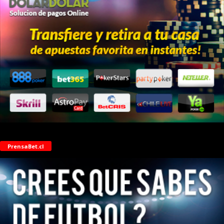
PrensaBet.cl