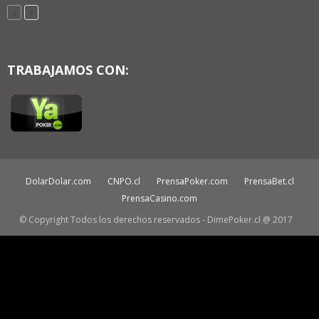
TRABAJAMOS CON:
DolarDolar.com
CNPO.cl
PrensaPoker.com
PrensaBet.cl
PrensaCasino.com
© Copyright Todos los derechos reservados - DimePoker.cl @ 2017