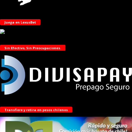
Juega en LexusBet
Sin Efectivo, Sin Preocupaciones.
Transfiere y retira en pesos chilenos