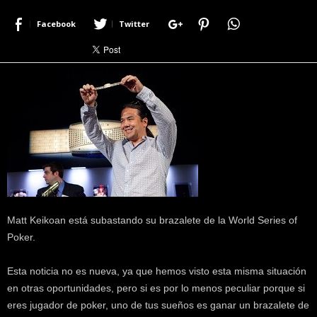
r
Facebook
Twitter
a
c
e
r
c
a
d
e
p
o
k
e
r
Matt Keikoan está subastando su brazalete de la World Series of
|
D
Poker.
i
m
Esta noticia no es nueva, ya que hemos visto esta misma situación
e
en otras oportunidades, pero si es por lo menos peculiar porque si
P
eres jugador de poker, uno de tus sueños es ganar un brazalete de
o