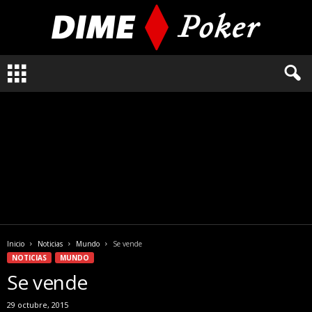
L
o
q
u
e
n
e
c
e
s
i
t
a
Inicio
Noticias
Mundo
Se vende
s
NOTICIAS
MUNDO
s
Se vende
a
b
29 octubre, 2015
e