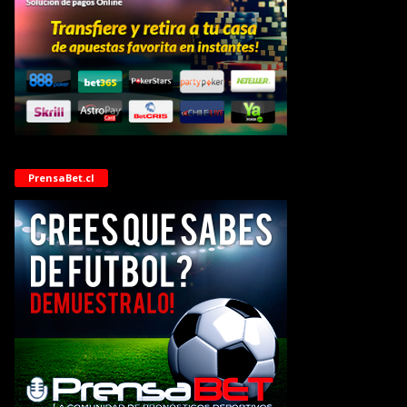
PrensaBet.cl