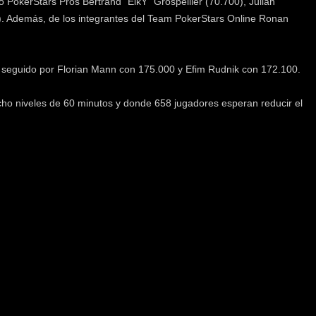
 PokerStars Pros Bertrand “ElkY” Grospellier (70.700), Julian
). Además, de los integrantes del Team PokerStars Online Ronan
, seguido por Florian Mann con 175.000 y Efim Rudnik con 172.100.
ho niveles de 60 minutos y donde 658 jugadores esperan reducir el