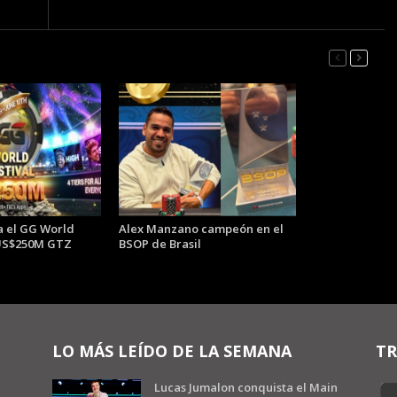
 el GG World
Alex Manzano campeón en el
 US$250M GTZ
BSOP de Brasil
LO MÁS LEÍDO DE LA SEMANA
TR
Lucas Jumalon conquista el Main