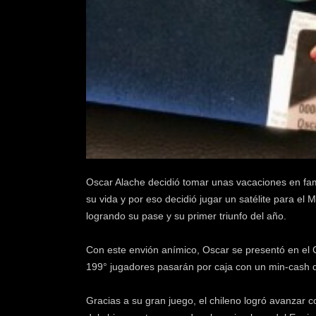
k
e
r
.
c
l
Oscar Alache decidió tomar unas vacaciones en fam
su vida y por eso decidió jugar un satélite para el
logrando su pase y su primer triunfo del año.
Con este envión anímico, Oscar se presentó en el 
199° jugadores pasarán por caja con un min-cash d
Gracias a su gran juego, el chileno logró avanzar c