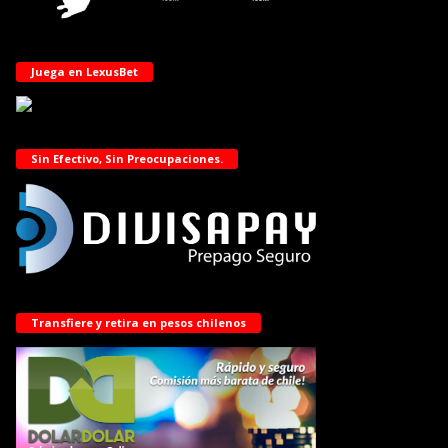
Juega en LexusBet
Sin Efectivo, Sin Preocupaciones.
Transfiere y retira en pesos chilenos