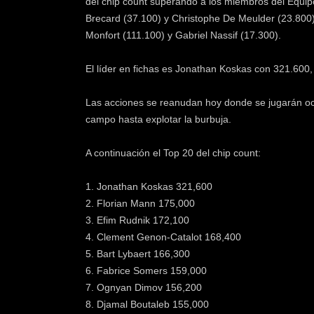
del chip count superando a los miembros del Equipo
Brecard (37.100) y Christophe De Meulder (23.800
Monfort (111.100) y Gabriel Nassif (17.300).
El líder en fichas es Jonathan Koskas con 321.600
Las acciones se reanudan hoy donde se jugarán oc
campo hasta explotar la burbuja.
A continuación el Top 20 del chip count:
1. Jonathan Koskas 321,600
2. Florian Mann 175,000
3. Efim Rudnik 172,100
4. Clement Genon-Catalot 168,400
5. Bart Lybaert 166,300
6. Fabrice Somers 159,000
7. Ognyan Dimov 156,200
8. Djamal Boutaleb 155,000