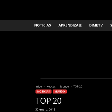
L
NOTICIAS
APRENDIZAJE
DIMETV
o
q
u
e
n
e
c
e
s
i
t
a
Inicio
Noticias
Mundo
TOP 20
s
NOTICIAS
MUNDO
s
TOP 20
a
b
30 enero, 2015
e