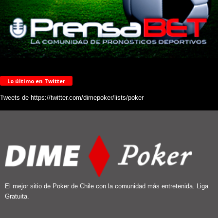
Lo último en Twitter
Tweets de https://twitter.com/dimepoker/lists/poker
El mejor sitio de Poker de Chile con la comunidad más entretenida. Liga
Gratuita.