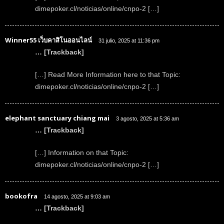
dimepoker.cl/noticias/online/cnpo-2 […]
Winner55 เว็บคาสิโนออนไลน์
31 julio, 2025 at 11:36 pm
… [Trackback]
[…] Read More Information here to that Topic:
dimepoker.cl/noticias/online/cnpo-2 […]
elephant sanctuary chiang mai
3 agosto, 2025 at 5:36 am
… [Trackback]
[…] Information on that Topic:
dimepoker.cl/noticias/online/cnpo-2 […]
bookofra
14 agosto, 2025 at 9:03 am
… [Trackback]