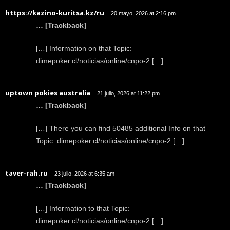
https://kazino-kuritsa.kz/ru
20 mayo, 2026 at 2:16 pm
… [Trackback]
[…] Information on that Topic:
dimepoker.cl/noticias/online/cnpo-2 […]
uptown pokies australia
21 julio, 2026 at 11:22 pm
… [Trackback]
[…] There you can find 50485 additional Info on that
Topic: dimepoker.cl/noticias/online/cnpo-2 […]
taver-rah.ru
23 julio, 2026 at 6:35 am
… [Trackback]
[…] Information to that Topic:
dimepoker.cl/noticias/online/cnpo-2 […]