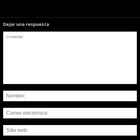
Dejar una respuesta