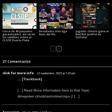
Cerca de 40 paquetes
Resultados mini liga
Jugador chileno gana el
garantizados: así serán
Ases del Río
Bad Bet JackPot en
los satélites online al
GGPoker
CLSOP Puerto Plata
27 Comentarios
click for more info
12 septiembre, 2023 at 7:43 pm
… [Trackback]
[…] Read More Information here to that Topic:
dimepoker.cl/noticias/online/cnpo-2 […]
Terrorism