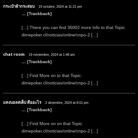
กระเป๋าผ้ากระสอบ
19 octubre, 2024 at 11:21 pm
… [Trackback]
[…] There you can find 35002 more Info to that Topic:
dimepoker.cl/noticias/online/cnpo-2 […]
chat room
19 noviembre, 2024 at 1:48 am
… [Trackback]
[…] Find More on to that Topic:
dimepoker.cl/noticias/online/cnpo-2 […]
แทงบอลสเต็ป คืออะไร
2 diciembre, 2024 at 8:01 pm
… [Trackback]
[…] Find More on on that Topic:
dimepoker.cl/noticias/online/cnpo-2 […]