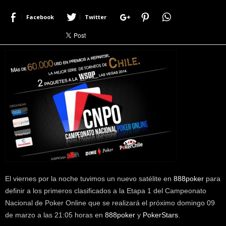
r
Facebook
Twitter
a
c
e
r
c
a
d
e
p
o
k
e
r
|
D
El viernes por la noche tuvimos un nuevo satélite en
888poker
para
i
m
definir a los primeros clasificados a la Etapa 1 del Campeonato
e
Nacional de Poker Online que se realizará el próximo domingo 09
P
de marzo a las 21:05 horas en
888poker
y
PokerStars
.
o