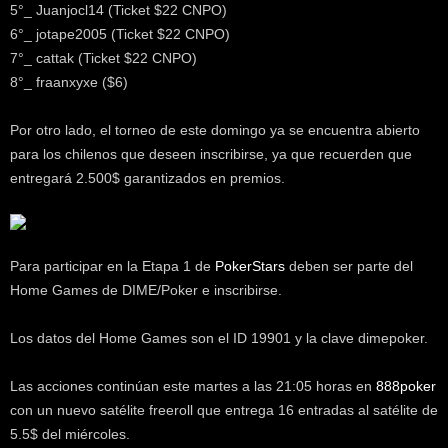
5°_ Juanjocl14 (Ticket $22 CNPO)
6°_ jotape2005 (Ticket $22 CNPO)
7°_ cattak (Ticket $22 CNPO)
8°_ fraanxyxe ($6)
Por otro lado, el torneo de este domingo ya se encuentra abierto
para los chilenos que deseen inscribirse, ya que recuerden que
entregará 2.500$ garantizados en premios.
Para participar en la Etapa 1 de
PokerStars
deben ser parte del
Home Games de DIME/Poker e inscribirse.
Los datos del Home Games son el ID 19901 y la clave dimepoker.
Las acciones continúan este martes a las 21:05 horas en
888poker
con un nuevo satélite freeroll que entrega 16 entradas al satélite de
5.5$ del miércoles.