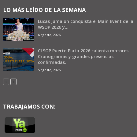
LO MÁS LEÍDO DE LA SEMANA
Lucas Jumalon conquista el Main Event de la
WSOP 2026 y...
6 agosto, 2026
CLSOP Puerto Plata 2026 calienta motores.
Cronogramas y grandes presencias
confirmadas.
5 agosto, 2026
TRABAJAMOS CON: