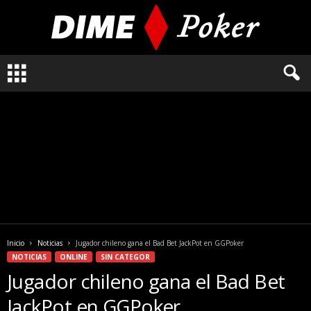
L
o
q
u
e
n
e
c
e
s
i
t
a
Inicio
Noticias
Jugador chileno gana el Bad Bet JackPot en GGPoker
s
NOTICIAS
ONLINE
SIN CATEGOR
s
Jugador chileno gana el Bad Bet
a
b
JackPot en GGPoker
e