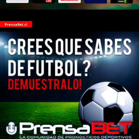
PrensaBet.cl