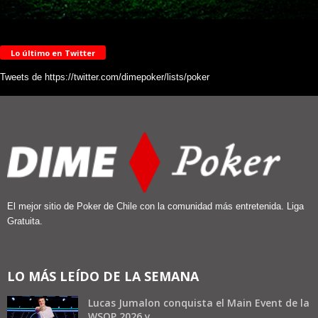
Lo último en Twitter
Tweets de https://twitter.com/dimepoker/lists/poker
El mejor sitio de Poker de Chile con la comunidad más entretenida. Liga
Gratuita.
LO MÁS LEÍDO DE LA SEMANA
Lucas Jumalon conquista el Main Event de la
WSOP 2026 y...