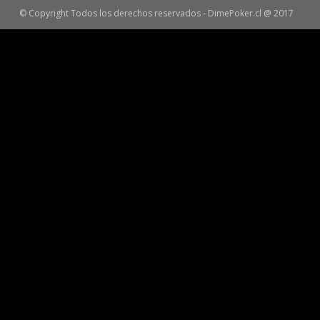
© Copyright Todos los derechos reservados - DimePoker.cl @ 2017