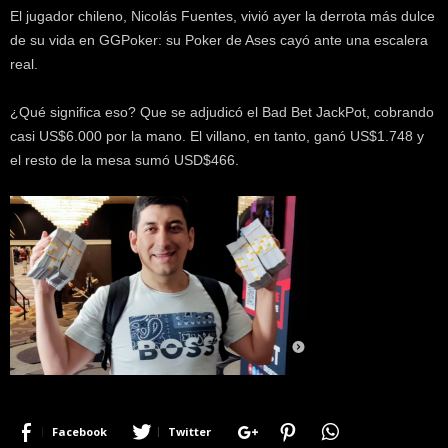
k
El jugador chileno, Nicolás Fuentes, vivió ayer la derrota más dulce
e
de su vida en GGPoker: su Poker de Ases cayó ante una escalera
r
real.
.
c
¿Qué significa eso? Que se adjudicó el Bad Bet JackPot, cobrando
l
casi US$6.000 por la mano. El villano, en tanto, ganó US$1.748 y
el resto de la mesa sumó USD$466.
Facebook
Twitter