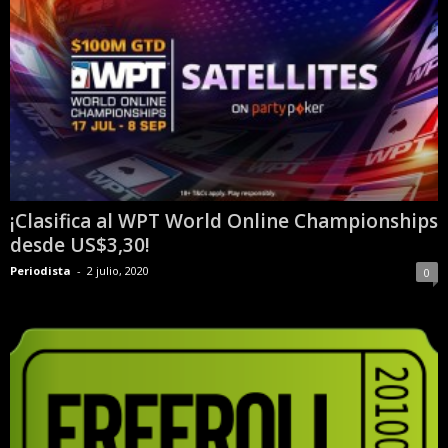
r
a
c
e
r
c
a
d
e
p
¡Clasifica al WPT World Online Championships
o
desde US$3,30!
k
e
Periodista
-
2 julio, 2020
0
r
|
D
i
m
e
P
o