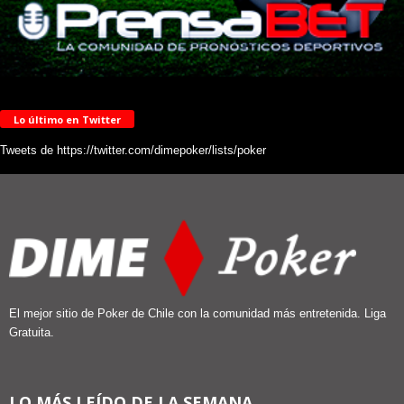
Lo último en Twitter
Tweets de https://twitter.com/dimepoker/lists/poker
El mejor sitio de Poker de Chile con la comunidad más entretenida. Liga
Gratuita.
LO MÁS LEÍDO DE LA SEMANA