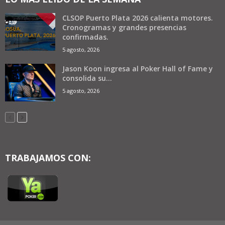
CLSOP Puerto Plata 2026 calienta motores.
Cronogramas y grandes presencias
confirmadas.
5 agosto, 2026
Jason Koon ingresa al Poker Hall of Fame y
consolida su...
5 agosto, 2026
TRABAJAMOS CON: