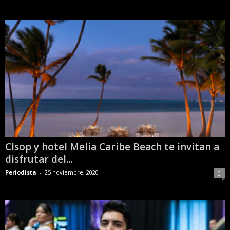
Clsop y hotel Melia Caribe Beach te invitan a
disfrutar del...
Periodista
-
25 noviembre, 2020
0