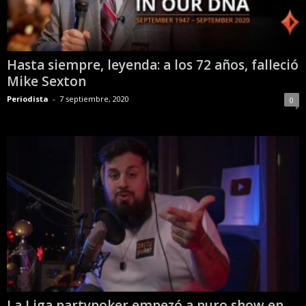
Hasta siempre, leyenda: a los 72 años, falleció
Mike Sexton
Periodista
-
7 septiembre, 2020
0
La Liga partypoker empezó a puro show en