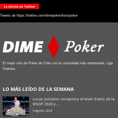
Lo último en Twitter
Tweets de https://twitter.com/dimepoker/lists/poker
El mejor sitio de Poker de Chile con la comunidad más entretenida. Liga
Gratuita.
LO MÁS LEÍDO DE LA SEMANA
Lucas Jumalon conquista el Main Event de la
WSOP 2026 y...
6 agosto, 2026