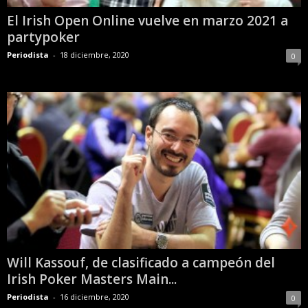
El Irish Open Online vuelve en marzo 2021 a
partypoker
Periodista
-
18 diciembre, 2020
0
Will Kassouf, de clasificado a campeón del
Irish Poker Masters Main...
Periodista
-
16 diciembre, 2020
0