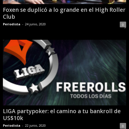
Foxen se duplicó a lo grande en el High Roller
Club
Periodista
-
24 junio, 2020
0
LIGA partypoker: el camino a tu bankroll de
US$10k
Periodista
-
22 junio, 2020
0