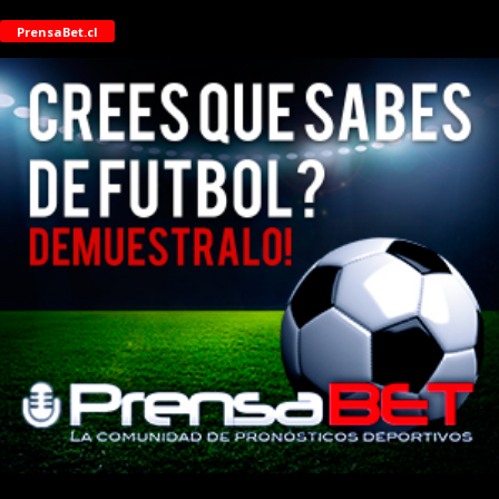
PrensaBet.cl