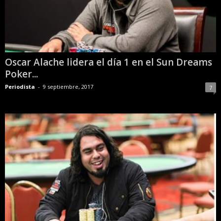
k
e
r
.
c
l
Oscar Alache lidera el día 1 en el Sun Dreams
Poker...
Periodista
-
9 septiembre, 2017
7