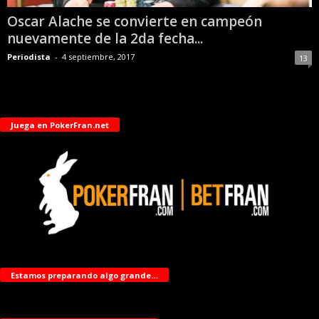
Oscar Alache se convierte en campeón
nuevamente de la 2da fecha...
Periodista
-
4 septiembre, 2017
13
Juega en PokerFran.net
Estamos preparando algo grande…