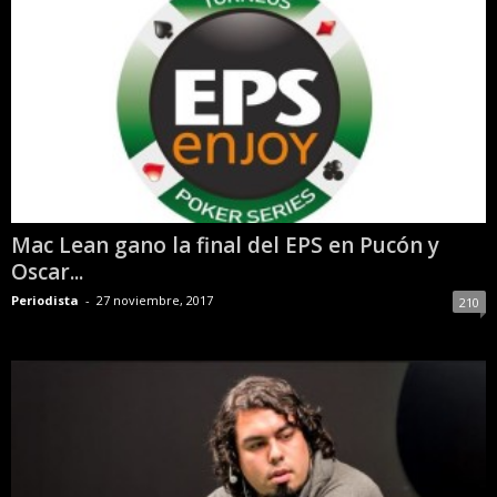
r
a
c
e
r
c
a
d
e
p
Mac Lean gano la final del EPS en Pucón y
o
Oscar...
k
e
Periodista
-
27 noviembre, 2017
210
r
|
D
i
m
e
P
o