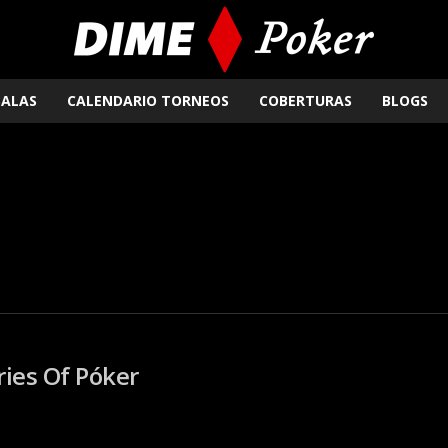
SALAS
CALENDARIO TORNEOS
COBERTURAS
BLOGS
ries Of Póker