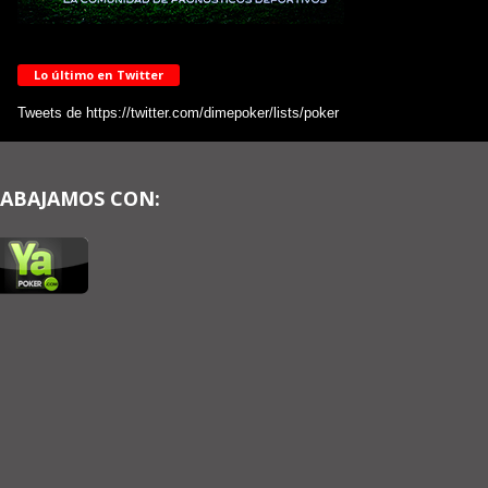
Lo último en Twitter
Tweets de https://twitter.com/dimepoker/lists/poker
ABAJAMOS CON: