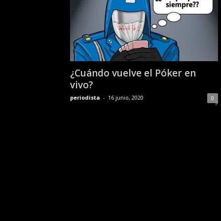
r
a
c
e
r
c
¿Cuándo vuelve el Póker en
a
d
vivo?
e
periodista
-
16 junio, 2020
0
p
o
k
e
r
|
D
i
m
e
P
o