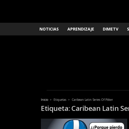
L
NOTICIAS
APRENDIZAJE
DIMETV
o
q
u
e
n
e
c
e
s
i
t
a
Inicio
Etiquetas
Caribean Latin Series Of Póker
s
Etiqueta: Caribean Latin Se
s
a
b
e