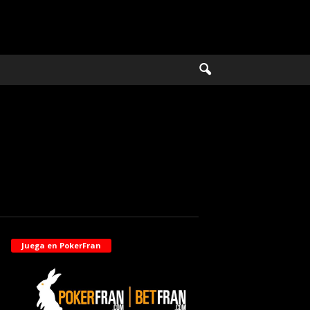
Juega en PokerFran