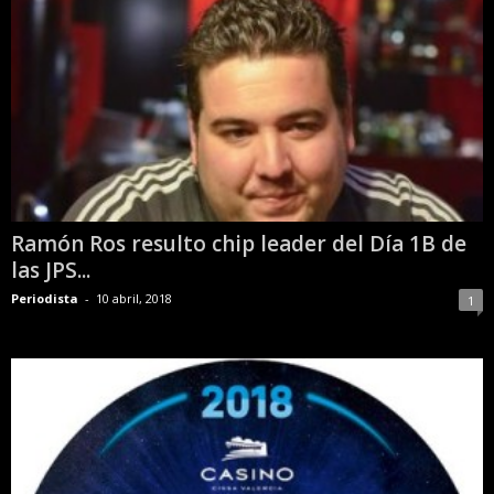
r
a
c
e
r
c
a
d
e
p
Ramón Ros resulto chip leader del Día 1B de
o
las JPS...
k
e
Periodista
-
10 abril, 2018
1
r
|
D
i
m
e
P
o