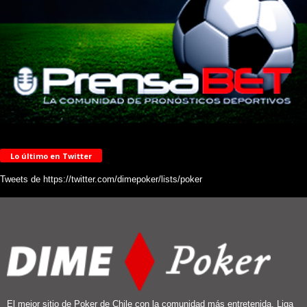
Lo último en Twitter
Tweets de https://twitter.com/dimepoker/lists/poker
El mejor sitio de Poker de Chile con la comunidad más entretenida. Liga