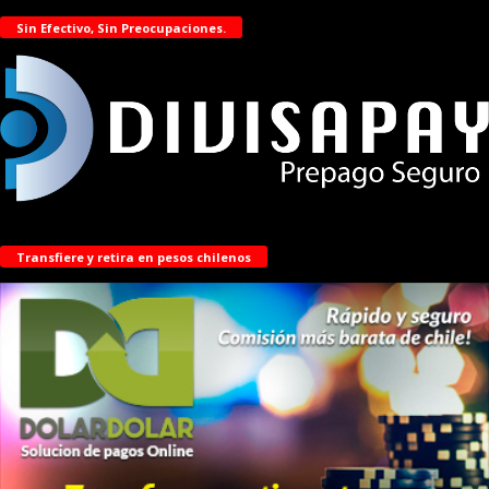
Sin Efectivo, Sin Preocupaciones.
Transfiere y retira en pesos chilenos