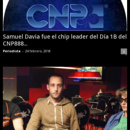
k
e
r
.
c
l
Samuel Davia fue el chip leader del Día 1B del
CNP888...
Periodista
-
24 febrero, 2018
5