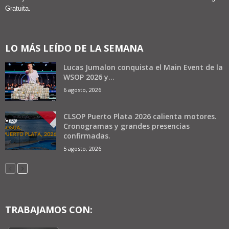
Gratuita.
LO MÁS LEÍDO DE LA SEMANA
Lucas Jumalon conquista el Main Event de la
WSOP 2026 y...
6 agosto, 2026
CLSOP Puerto Plata 2026 calienta motores.
Cronogramas y grandes presencias
confirmadas.
5 agosto, 2026
TRABAJAMOS CON: