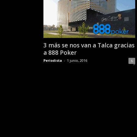
r
a
c
e
r
c
3 más se nos van a Talca gracias
a
d
a 888 Poker
e
Periodista
-
1 junio, 2016
6
p
o
k
e
r
|
D
i
m
e
P
o