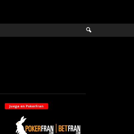
Juega en PokerFran