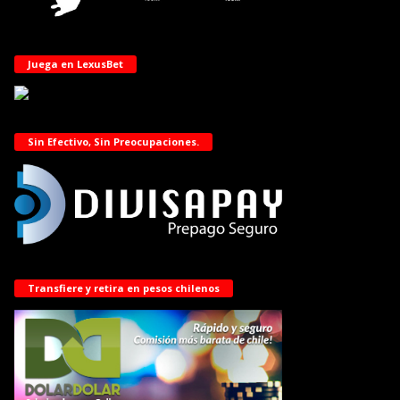
Juega en LexusBet
Sin Efectivo, Sin Preocupaciones.
Transfiere y retira en pesos chilenos