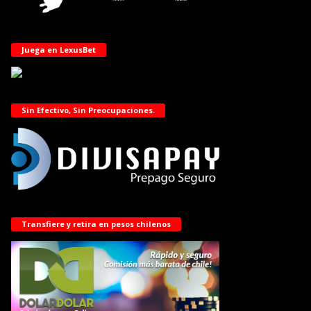
Juega en LexusBet
Sin Efectivo, Sin Preocupaciones.
Transfiere y retira en pesos chilenos