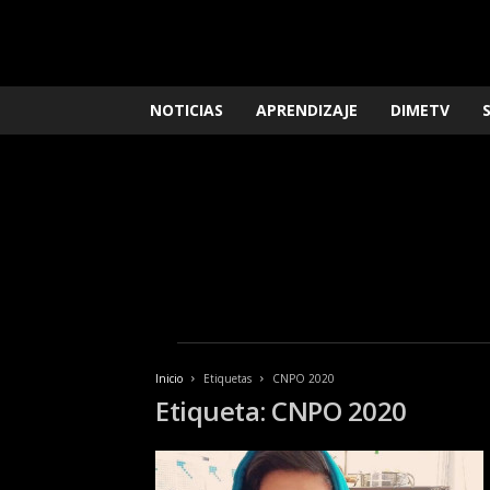
L
NOTICIAS
APRENDIZAJE
DIMETV
o
q
u
e
n
e
c
e
s
i
t
a
Inicio
Etiquetas
CNPO 2020
s
Etiqueta: CNPO 2020
s
a
b
e