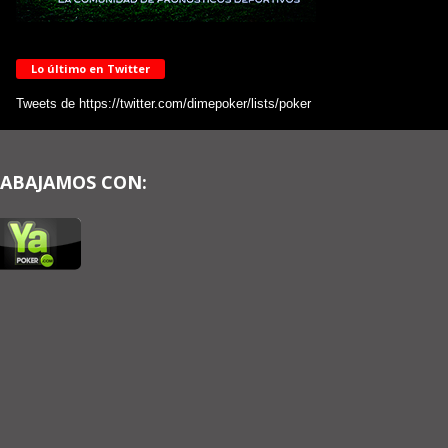
Lo último en Twitter
Tweets de https://twitter.com/dimepoker/lists/poker
ABAJAMOS CON: