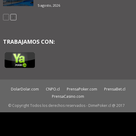
5 agosto, 2026
TRABAJAMOS CON:
DolarDolar.com
CNPO.cl
PrensaPoker.com
PrensaBet.cl
PrensaCasino.com
© Copyright Todos los derechos reservados - DimePoker.cl @ 2017