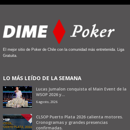
El mejor sitio de Poker de Chile con la comunidad más entretenida. Liga
Gratuita.
LO MÁS LEÍDO DE LA SEMANA
Lucas Jumalon conquista el Main Event de la
WSOP 2026 y...
6 agosto, 2026
CLSOP Puerto Plata 2026 calienta motores.
Cronogramas y grandes presencias
confirmadas.