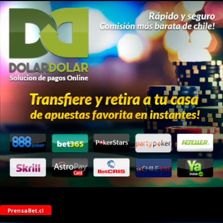
PrensaBet.cl