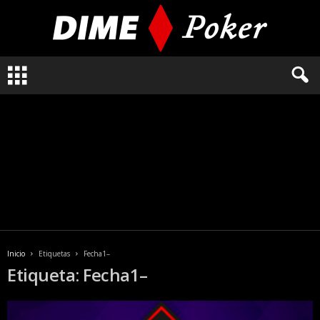
L
o
q
u
e
n
e
c
e
s
i
t
a
Inicio
Etiquetas
Fecha1–
s
Etiqueta: Fecha1–
s
a
b
e