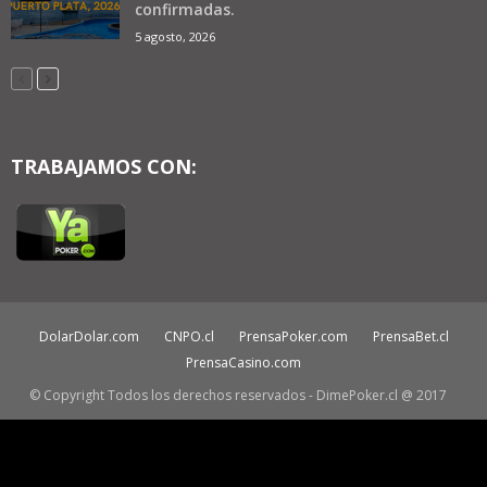
confirmadas.
5 agosto, 2026
TRABAJAMOS CON:
DolarDolar.com
CNPO.cl
PrensaPoker.com
PrensaBet.cl
PrensaCasino.com
© Copyright Todos los derechos reservados - DimePoker.cl @ 2017