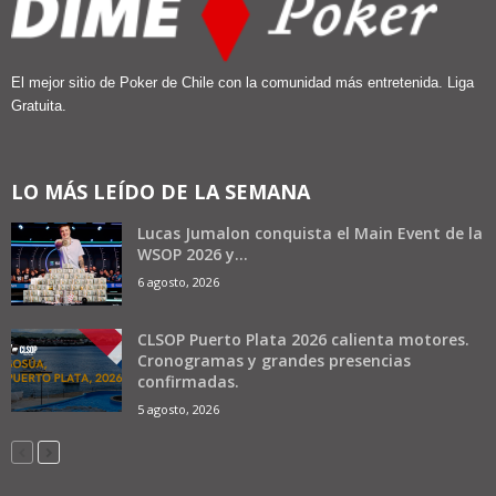
El mejor sitio de Poker de Chile con la comunidad más entretenida. Liga
Gratuita.
LO MÁS LEÍDO DE LA SEMANA
Lucas Jumalon conquista el Main Event de la
WSOP 2026 y...
6 agosto, 2026
CLSOP Puerto Plata 2026 calienta motores.
Cronogramas y grandes presencias
confirmadas.
5 agosto, 2026