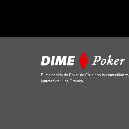
El mejor sitio de Poker de Chile con la comunidad m
entretenida. Liga Gratuita.