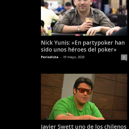
r
a
c
e
r
c
Nick Yunis: «En partypoker han
a
d
sido unos héroes del poker»
e
Periodista
-
19 mayo, 2020
0
p
o
k
e
r
|
D
i
m
e
P
Javier Swett uno de los chilenos
o