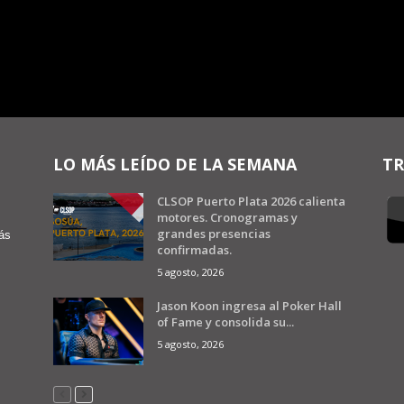
LO MÁS LEÍDO DE LA SEMANA
TR
CLSOP Puerto Plata 2026 calienta
motores. Cronogramas y
grandes presencias
ás
confirmadas.
5 agosto, 2026
Jason Koon ingresa al Poker Hall
of Fame y consolida su...
5 agosto, 2026