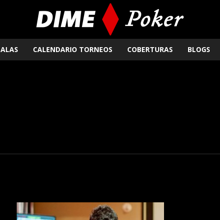
SALAS
CALENDARIO TORNEOS
COBERTURAS
BLOGS