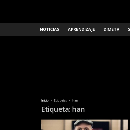
L
NOTICIAS
APRENDIZAJE
DIMETV
o
q
u
e
n
e
c
e
s
i
t
a
Inicio
Etiquetas
Han
s
Etiqueta: han
s
a
b
e