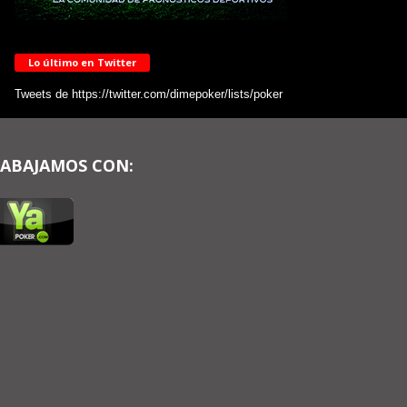
Lo último en Twitter
Tweets de https://twitter.com/dimepoker/lists/poker
ABAJAMOS CON: