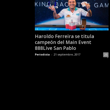
r
a
c
e
r
c
Haroldo Ferreira se titula
a
d
campeón del Main Event
e
888Live San Pablo
p
Periodista
-
21 septiembre, 2017
25
o
k
e
r
|
D
i
m
e
P
o