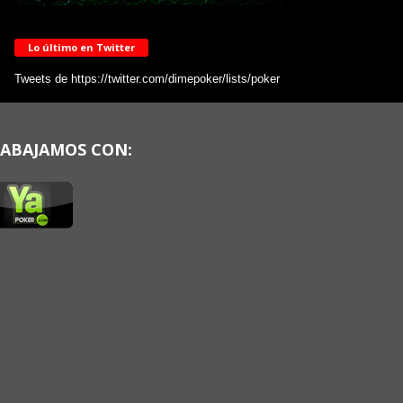
Lo último en Twitter
Tweets de https://twitter.com/dimepoker/lists/poker
ABAJAMOS CON: