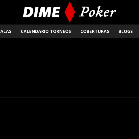
SALAS
CALENDARIO TORNEOS
COBERTURAS
BLOGS