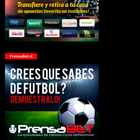
PrensaBet.cl