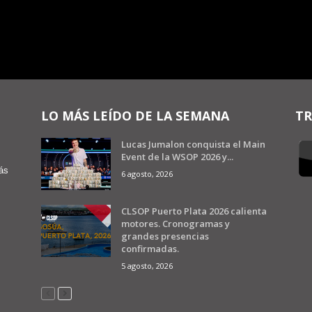
LO MÁS LEÍDO DE LA SEMANA
TR
Lucas Jumalon conquista el Main
Event de la WSOP 2026 y...
ás
6 agosto, 2026
CLSOP Puerto Plata 2026 calienta
motores. Cronogramas y
grandes presencias
confirmadas.
5 agosto, 2026