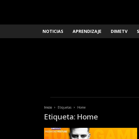
L
NOTICIAS
APRENDIZAJE
DIMETV
o
q
u
e
n
e
c
e
s
i
t
a
Inicio
Etiquetas
Home
s
Etiqueta: Home
s
a
b
e