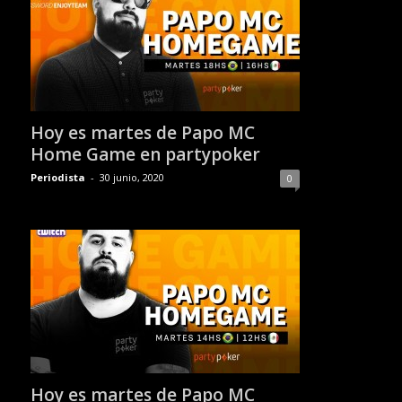
Hoy es martes de Papo MC
Home Game en partypoker
Periodista
-
30 junio, 2020
0
Hoy es martes de Papo MC