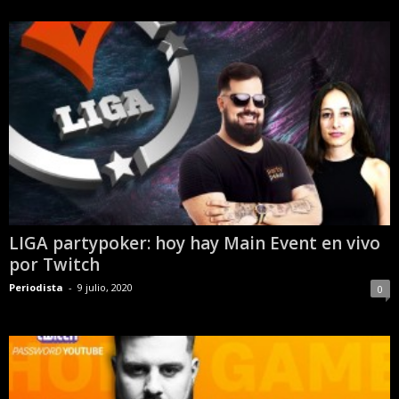
LIGA partypoker: hoy hay Main Event en vivo
por Twitch
Periodista
-
9 julio, 2020
0