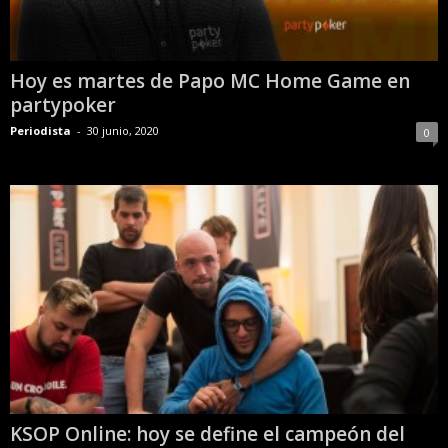
Hoy es martes de Papo MC Home Game en
partypoker
Periodista
-
30 junio, 2020
0
KSOP Online: hoy se define el campeón del