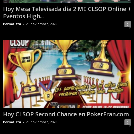
Hoy Mesa Televisada día 2 ME CLSOP Online +
Eventos High...
Periodista
-
21 noviembre, 2020
0
Hoy CLSOP Second Chance en PokerFran.com
Periodista
-
20 noviembre, 2020
0