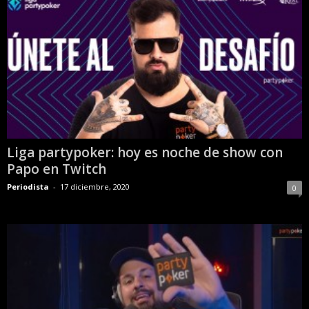
r
a
c
e
r
c
a
d
e
p
Liga partypoker: hoy es noche de show con
o
Papo en Twitch
k
e
Periodista
-
17 diciembre, 2020
0
r
|
D
i
m
e
P
o