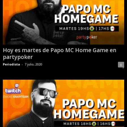
Hoy es martes de Papo MC Home Game en
partypoker
Periodista
-
7 julio, 2020
0