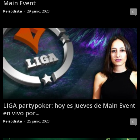
Main Event
Periodista
-
29 junio, 2020
0
LIGA partypoker: hoy es jueves de Main Event
en vivo por...
Periodista
-
25 junio, 2020
0