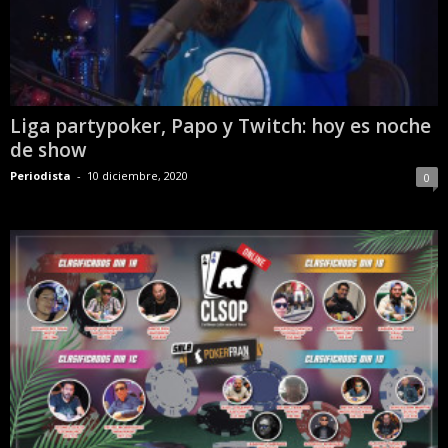
k
e
r
.
c
l
Liga partypoker, Papo y Twitch: hoy es noche
de show
Periodista
-
10 diciembre, 2020
0