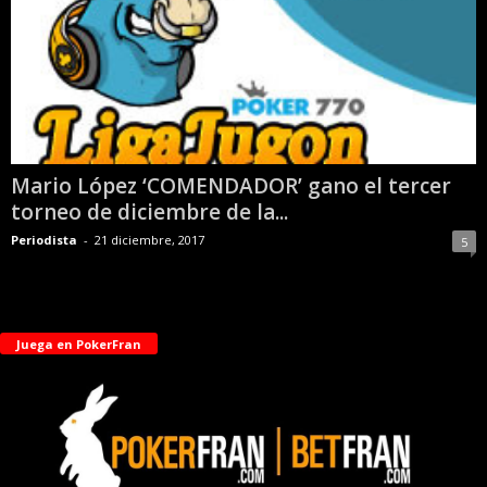
k
e
r
.
c
l
Mario López ‘COMENDADOR’ gano el tercer
torneo de diciembre de la...
Periodista
-
21 diciembre, 2017
5
Juega en PokerFran