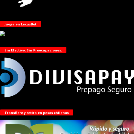
Juega en LexusBet
Sin Efectivo, Sin Preocupaciones.
Transfiere y retira en pesos chilenos