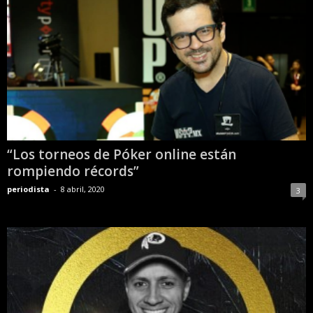
r
a
c
e
r
c
a
d
e
p
“Los torneos de Póker online están
o
rompiendo récords”
k
e
periodista
-
8 abril, 2020
3
r
|
D
i
m
e
P
o