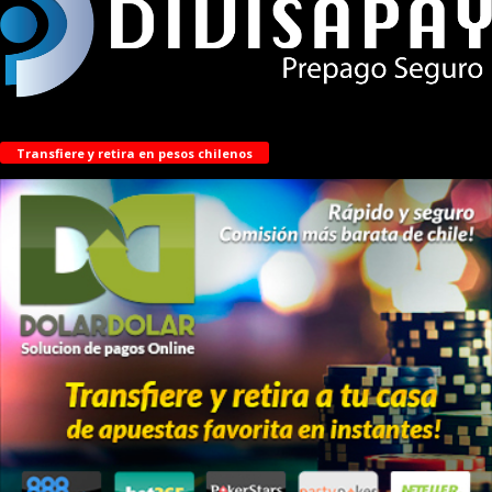
Transfiere y retira en pesos chilenos