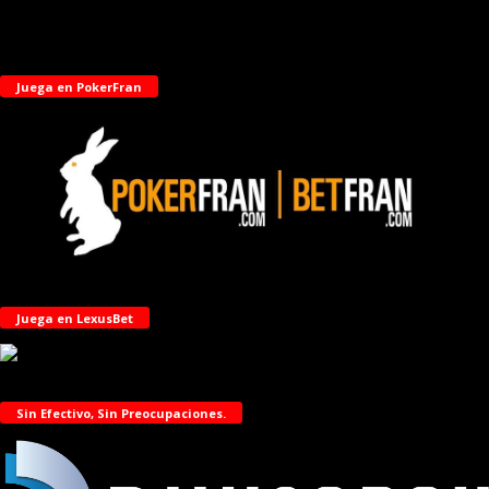
Juega en PokerFran
Juega en LexusBet
Sin Efectivo, Sin Preocupaciones.