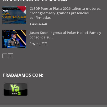
CLSOP Puerto Plata 2026 calienta motores.
Cronogramas y grandes presencias
confirmadas.
5 agosto, 2026
Jason Koon ingresa al Poker Hall of Fame y
consolida su...
5 agosto, 2026
TRABAJAMOS CON: