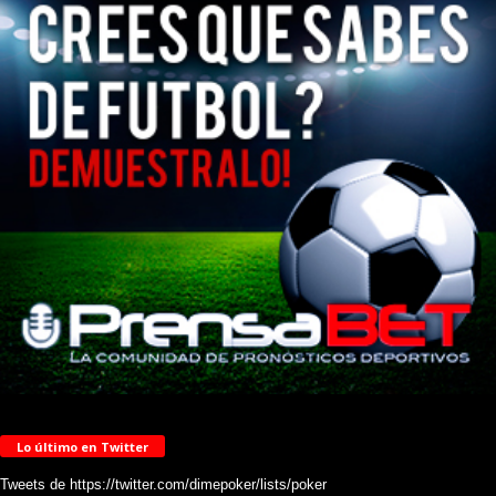
Lo último en Twitter
Tweets de https://twitter.com/dimepoker/lists/poker