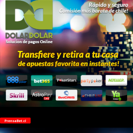
PrensaBet.cl