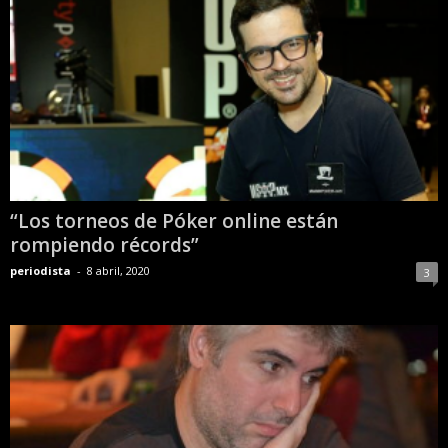
r
a
c
e
r
c
a
d
e
p
“Los torneos de Póker online están
o
rompiendo récords”
k
e
periodista
-
8 abril, 2020
3
r
|
D
i
m
e
P
o