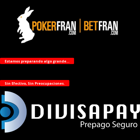
Estamos preparando algo grande…
Sin Efectivo, Sin Preocupaciones.