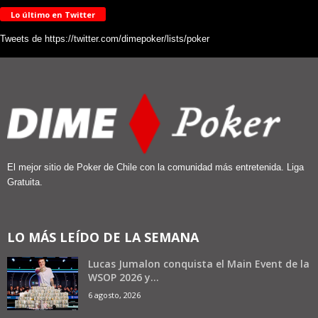
Lo último en Twitter
Tweets de https://twitter.com/dimepoker/lists/poker
El mejor sitio de Poker de Chile con la comunidad más entretenida. Liga
Gratuita.
LO MÁS LEÍDO DE LA SEMANA
Lucas Jumalon conquista el Main Event de la
WSOP 2026 y...
6 agosto, 2026