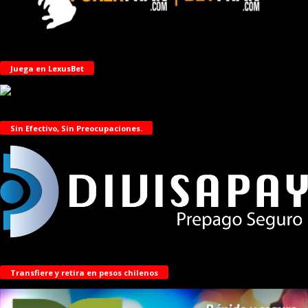
Juega en LexusBet
Sin Efectivo, Sin Preocupaciones.
Transfiere y retira en pesos chilenos