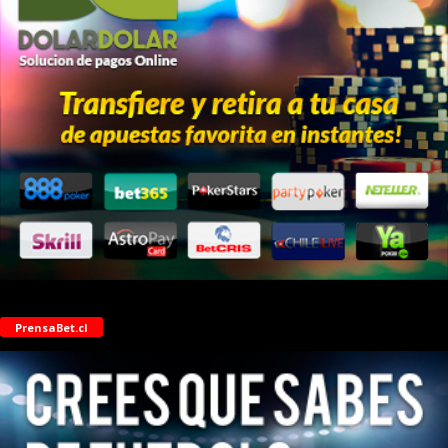
PrensaBet.cl