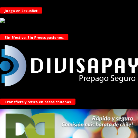
Juega en LexusBet
Sin Efectivo, Sin Preocupaciones.
Transfiere y retira en pesos chilenos