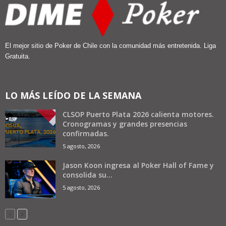
El mejor sitio de Poker de Chile con la comunidad más entretenida. Liga
Gratuita.
LO MÁS LEÍDO DE LA SEMANA
CLSOP Puerto Plata 2026 calienta motores.
Cronogramas y grandes presencias
confirmadas.
5 agosto, 2026
Jason Koon ingresa al Poker Hall of Fame y
consolida su...
5 agosto, 2026