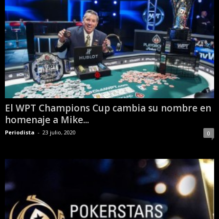
r
a
c
e
r
c
a
d
e
p
El WPT Champions Cup cambia su nombre en
o
homenaje a Mike...
k
e
Periodista
-
23 julio, 2020
0
r
|
D
i
m
e
P
o