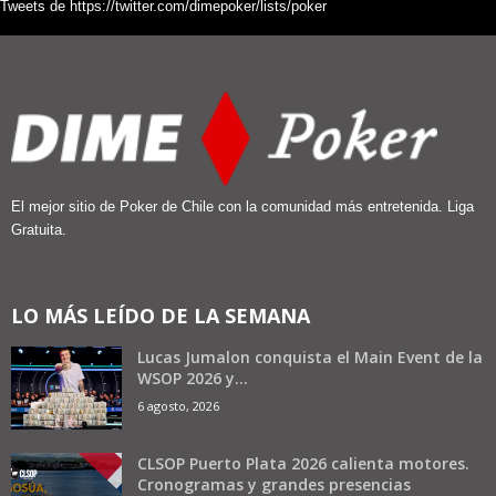
Tweets de https://twitter.com/dimepoker/lists/poker
El mejor sitio de Poker de Chile con la comunidad más entretenida. Liga
Gratuita.
LO MÁS LEÍDO DE LA SEMANA
Lucas Jumalon conquista el Main Event de la
WSOP 2026 y...
6 agosto, 2026
CLSOP Puerto Plata 2026 calienta motores.
Cronogramas y grandes presencias