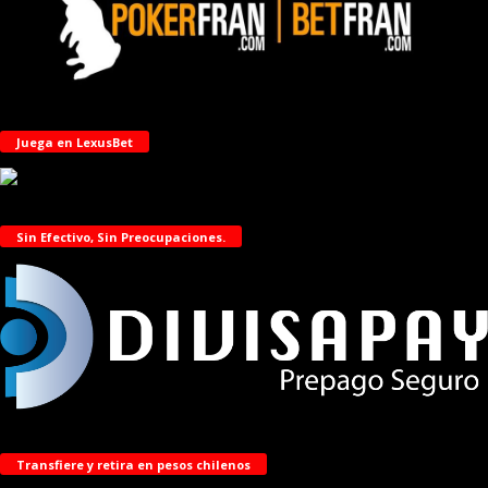
k
e
r
.
c
l
Juega en LexusBet
Sin Efectivo, Sin Preocupaciones.
Transfiere y retira en pesos chilenos