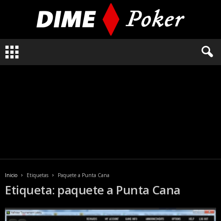
L
o
q
u
e
n
e
c
e
s
i
t
a
Inicio
Etiquetas
Paquete a Punta Cana
s
Etiqueta: paquete a Punta Cana
s
a
b
e