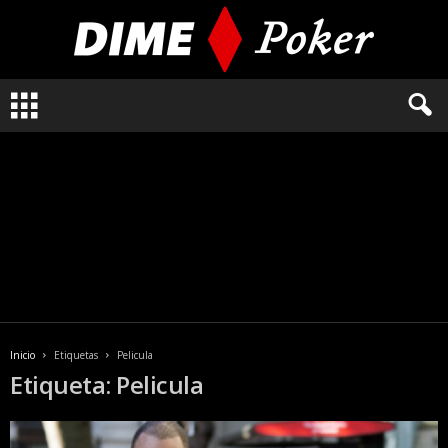
L
o
q
u
e
n
e
c
e
s
i
t
a
Inicio
Etiquetas
Pelicula
s
Etiqueta: Pelicula
s
a
b
e