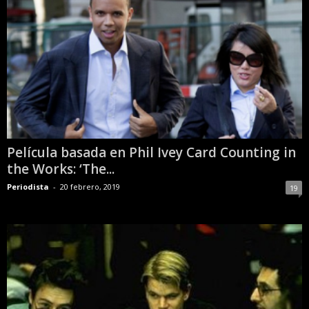
r
a
c
e
r
c
a
d
e
p
Película basada en Phil Ivey Card Counting in
o
the Works: ‘The...
k
e
Periodista
-
20 febrero, 2019
19
r
|
D
i
m
e
P
o