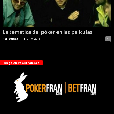
k
e
r
.
c
l
La temática del póker en las películas
Periodista
-
11 junio, 2018
15
Juega en PokerFran.net