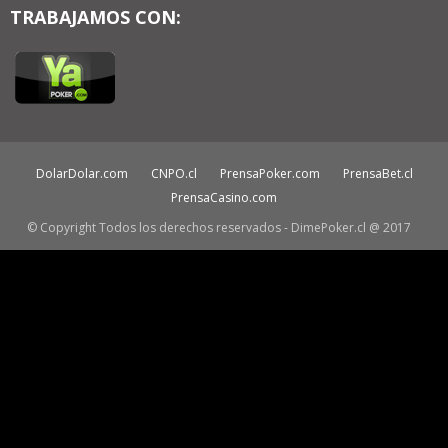
TRABAJAMOS CON:
DolarDolar.com
CNPO.cl
PrensaPoker.com
PrensaBet.cl
PrensaCasino.com
© Copyright Todos los derechos reservados - DimePoker.cl @ 2017