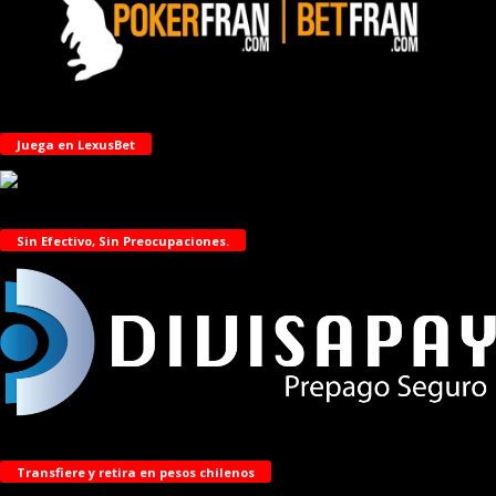
k
e
r
.
c
l
Juega en LexusBet
Sin Efectivo, Sin Preocupaciones.
Transfiere y retira en pesos chilenos