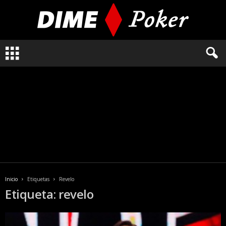
L
o
q
u
e
n
e
c
e
s
i
t
a
Inicio
Etiquetas
Revelo
s
Etiqueta: revelo
s
a
b
e