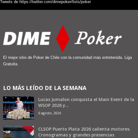
Tweets de https://twitter.com/dimepoker/lists/poker
El mejor sitio de Poker de Chile con la comunidad más entretenida. Liga
Gratuita.
LO MÁS LEÍDO DE LA SEMANA
Lucas Jumalon conquista el Main Event de la
WSOP 2026 y...
6 agosto, 2026
CLSOP Puerto Plata 2026 calienta motores.
Cronogramas y grandes presencias