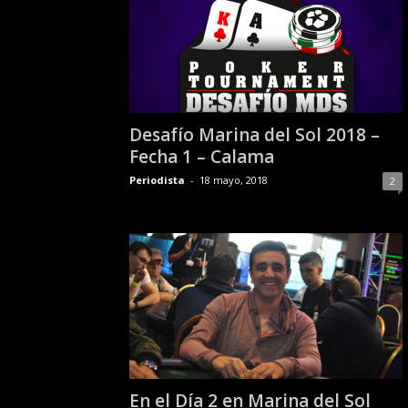
r
a
c
e
r
c
Desafío Marina del Sol 2018 –
a
d
Fecha 1 – Calama
e
Periodista
-
18 mayo, 2018
2
p
o
k
e
r
|
D
i
m
e
P
En el Día 2 en Marina del Sol
o