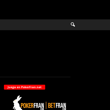
Juega en PokerFran.net