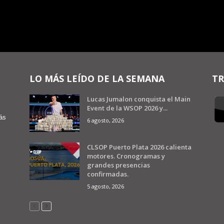
LO MÁS LEÍDO DE LA SEMANA
TR
Lucas Jumalon conquista el Main
Event de la WSOP 2026 y...
ás
6 agosto, 2026
CLSOP Puerto Plata 2026 calienta
motores. Cronogramas y
grandes presencias
confirmadas.
5 agosto, 2026