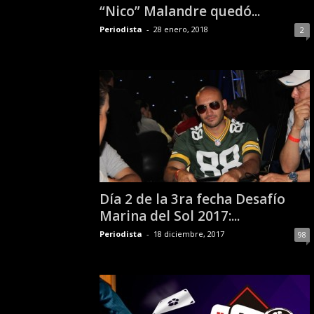
“Nico” Malandre quedó...
k
e
Periodista
-
28 enero, 2018
2
r
.
c
l
Día 2 de la 3ra fecha Desafío
Marina del Sol 2017:...
Periodista
-
18 diciembre, 2017
98