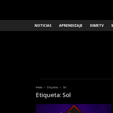
L
NOTICIAS
APRENDIZAJE
DIMETV
o
q
u
e
n
e
c
e
s
i
t
a
Inicio
Etiquetas
Sol
s
Etiqueta: Sol
s
a
b
e