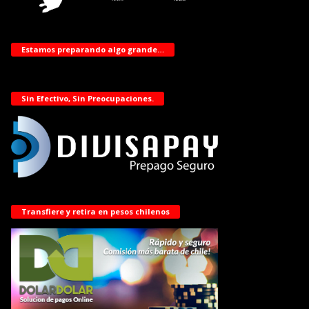
Estamos preparando algo grande…
Sin Efectivo, Sin Preocupaciones.
Transfiere y retira en pesos chilenos