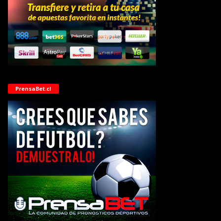
PrensaBet.cl