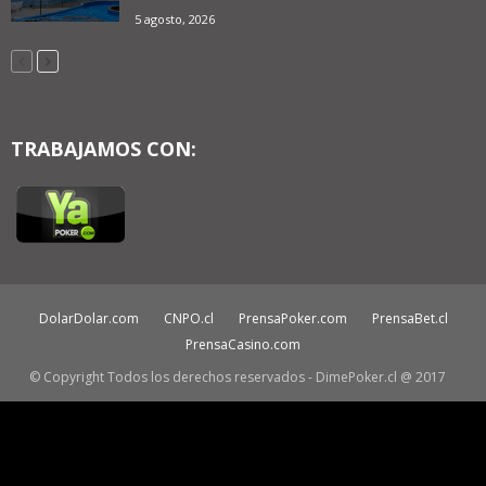
5 agosto, 2026
TRABAJAMOS CON:
DolarDolar.com
CNPO.cl
PrensaPoker.com
PrensaBet.cl
PrensaCasino.com
© Copyright Todos los derechos reservados - DimePoker.cl @ 2017