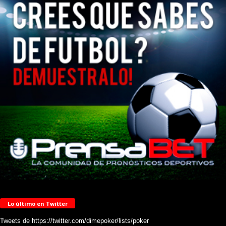
Lo último en Twitter
Tweets de https://twitter.com/dimepoker/lists/poker