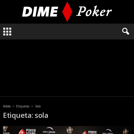
L
o
q
u
e
n
e
c
e
s
i
t
a
Inicio
Etiquetas
Sola
s
Etiqueta: sola
s
a
b
e