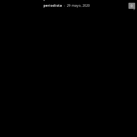
k
periodista
-
29 mayo, 2020
0
e
r
.
c
l