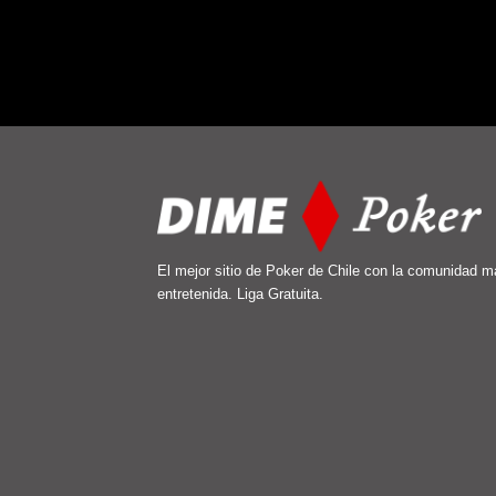
El mejor sitio de Poker de Chile con la comunidad m
entretenida. Liga Gratuita.