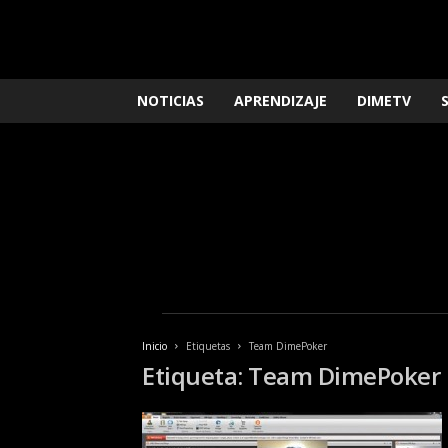
L
NOTICIAS
APRENDIZAJE
DIMETV
o
q
u
e
n
e
c
e
s
i
t
a
Inicio
Etiquetas
Team DimePoker
s
Etiqueta: Team DimePoker
s
a
b
e