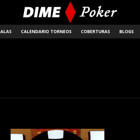
SALAS
CALENDARIO TORNEOS
COBERTURAS
BLOGS