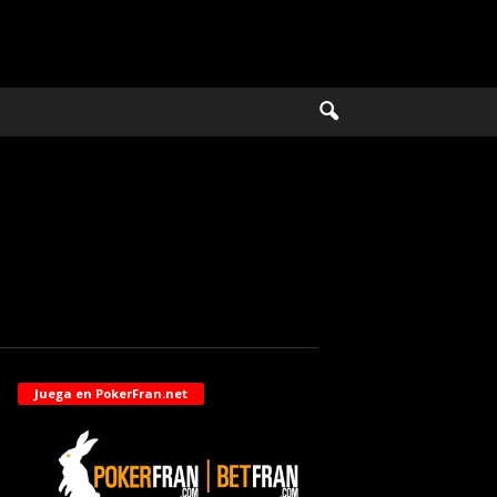
Juega en PokerFran.net