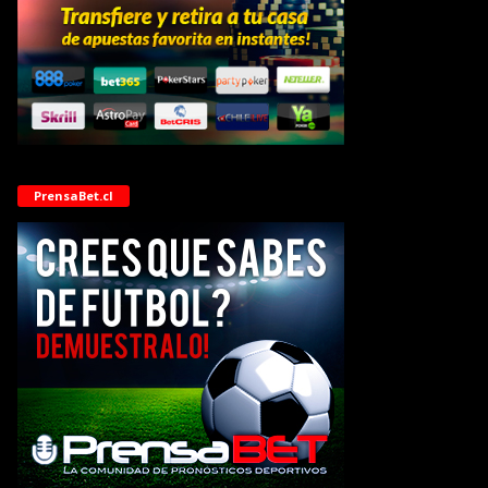
PrensaBet.cl