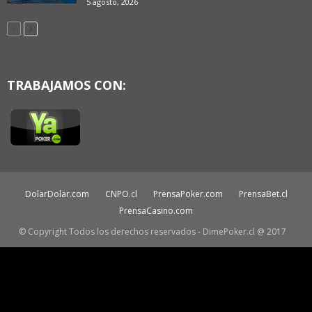
5 agosto, 2026
TRABAJAMOS CON:
DolarDolar.com
CNPO.cl
PrensaPoker.com
PrensaBet.cl
PrensaCasino.com
© Copyright Todos los derechos reservados - DimePoker.cl @ 2017