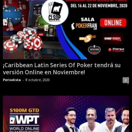
r
a
c
e
r
c
a
d
e
p
¡Caribbean Latin Series Of Poker tendrá su
o
versión Online en Noviembre!
k
e
Periodista
-
8 octubre, 2020
0
r
|
D
i
m
e
P
o