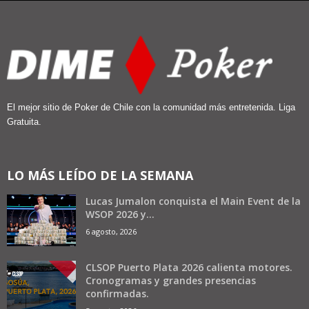
El mejor sitio de Poker de Chile con la comunidad más entretenida. Liga
Gratuita.
LO MÁS LEÍDO DE LA SEMANA
Lucas Jumalon conquista el Main Event de la
WSOP 2026 y...
6 agosto, 2026
CLSOP Puerto Plata 2026 calienta motores.
Cronogramas y grandes presencias
confirmadas.