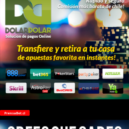
PrensaBet.cl