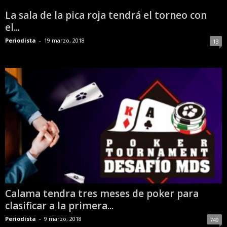
La sala de la pica roja tendrá el torneo con
el...
Periodista
-
19 marzo, 2018
13
Calama tendra tres meses de poker para
clasificar a la primera...
Periodista
-
9 marzo, 2018
749