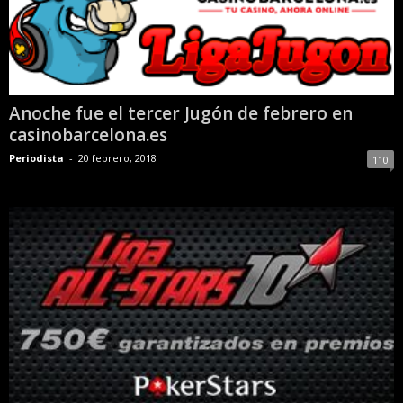
k
e
r
.
c
l
Anoche fue el tercer Jugón de febrero en
casinobarcelona.es
Periodista
-
20 febrero, 2018
110