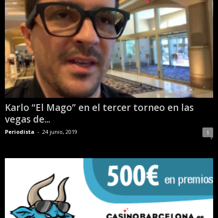
r
a
c
e
r
c
a
d
e
p
Karlo “El Mago” en el tercer torneo en las
o
vegas de...
k
e
Periodista
-
24 junio, 2019
1
r
|
D
i
m
e
P
o