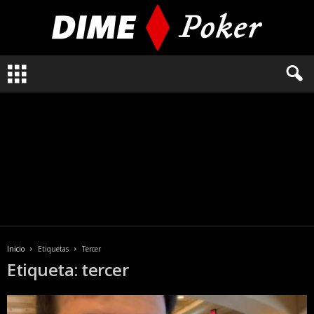
L
o
q
u
e
n
e
c
e
s
i
t
a
Inicio
Etiquetas
Tercer
s
Etiqueta: tercer
s
a
b
e