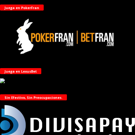
Juega en PokerFran
Juega en LexusBet
Sin Efectivo, Sin Preocupaciones.