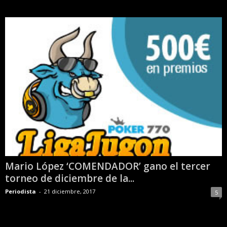
Mario López ‘COMENDADOR’ gano el tercer
torneo de diciembre de la...
Periodista
-
21 diciembre, 2017
5