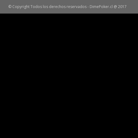
© Copyright Todos los derechos reservados - DimePoker.cl @ 2017