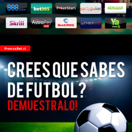
PrensaBet.cl