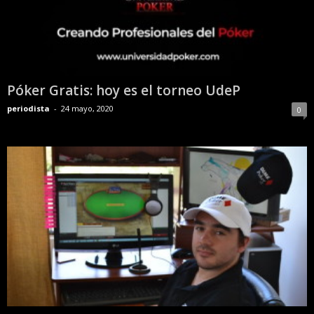
Póker Gratis: hoy es el torneo UdeP
periodista
-
24 mayo, 2020
0