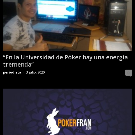
“En la Universidad de Póker hay una energía
tremenda”
periodista
-
3 julio, 2020
0