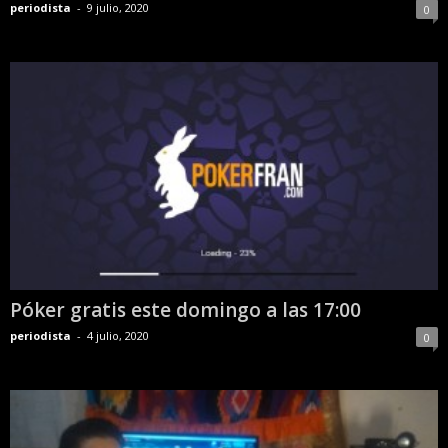
periodista
-
9 julio, 2020
0
Póker gratis este domingo a las 17:00
periodista
-
4 julio, 2020
0