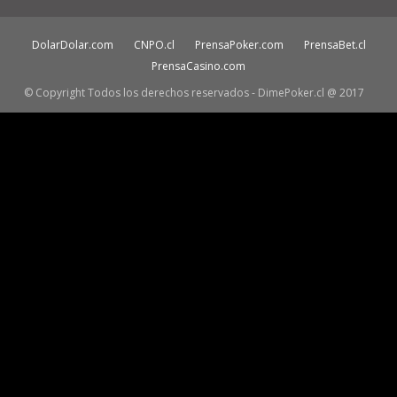
DolarDolar.com
CNPO.cl
PrensaPoker.com
PrensaBet.cl
PrensaCasino.com
© Copyright Todos los derechos reservados - DimePoker.cl @ 2017