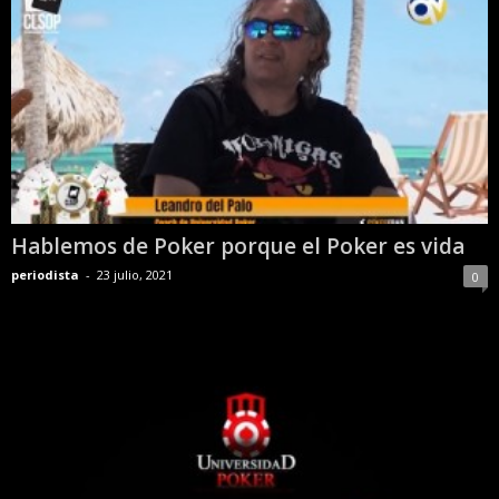
r
a
c
e
r
c
a
d
e
p
Hablemos de Poker porque el Poker es vida
o
periodista
-
23 julio, 2021
0
k
e
r
|
D
i
m
e
P
o