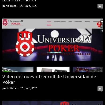
periodista
-
26 junio, 2020
0
Video del nuevo freeroll de Universidad de
Póker
periodista
-
25 junio, 2020
0