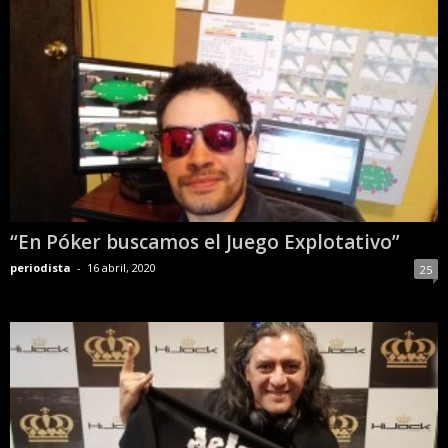
“En Póker buscamos el Juego Explotativo”
periodista
-
16 abril, 2020
25