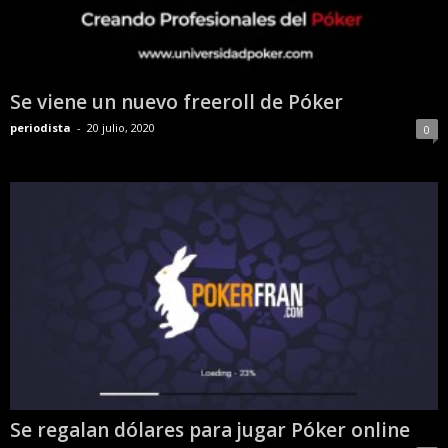
k
e
r
.
c
Se viene un nuevo freeroll de Póker
l
periodista
-
20 julio, 2020
0
Se regalan dólares para jugar Póker online