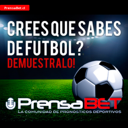
PrensaBet.cl