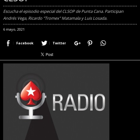
r
Escucha el episodio especial del CLSOP de Punta Cana. Participan
a
Andrés Vega, Ricardo "Tromex" Matamala y Luis Losada.
c
e
6 mayo, 2021
r
c
Facebook
Twitter
a
d
e
p
o
k
e
r
|
D
i
m
e
P
o