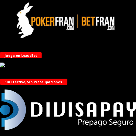
Juega en LexusBet
Sin Efectivo, Sin Preocupaciones.