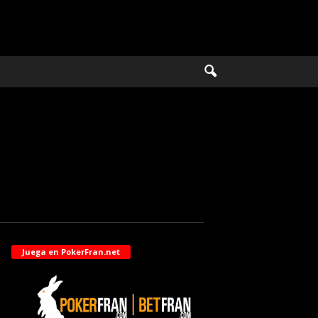
Juega en PokerFran.net