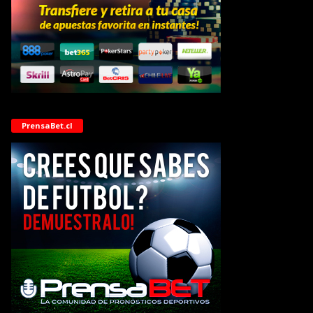
PrensaBet.cl