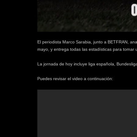
k
e
r
.
c
l
El periodista Marco Sarabia, junto a BETFRAN, ana
mayo, y entrega todas las estadísticas para tomar 
La jornada de hoy incluye liga española, Bundesl
Puedes revisar el video a continuación: