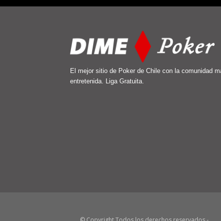
El mejor sitio de Poker de Chile con la comunidad m
entretenida. Liga Gratuita.
© Copyright Todos los derechos reservados -