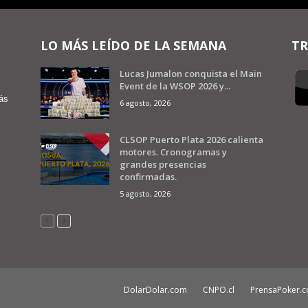
LO MÁS LEÍDO DE LA SEMANA
TR
Lucas Jumalon conquista el Main
Event de la WSOP 2026 y...
ás
6 agosto, 2026
CLSOP Puerto Plata 2026 calienta
motores. Cronogramas y
grandes presencias
confirmadas.
5 agosto, 2026
DolarDolar.com
CNPO.cl
PrensaPoker.