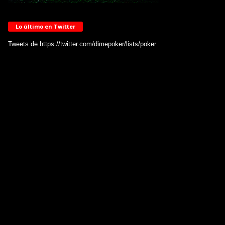
Lo último en Twitter
Tweets de https://twitter.com/dimepoker/lists/poker