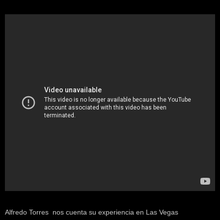
k
e
r
.
c
l
Alfredo Torres nos cuenta su experiencia en Las Vegas