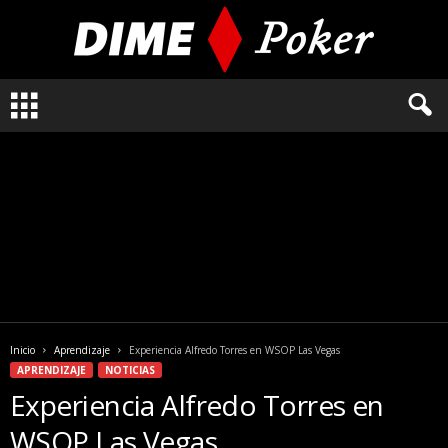
L
o
q
u
e
n
e
c
e
s
i
t
a
Inicio
Aprendizaje
Experiencia Alfredo Torres en WSOP Las Vegas
s
APRENDIZAJE
NOTICIAS
s
Experiencia Alfredo Torres en
a
b
WSOP Las Vegas
e