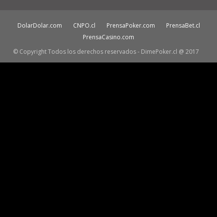
DolarDolar.com
CNPO.cl
PrensaPoker.com
PrensaBet.cl
PrensaCasino.com
© Copyright Todos los derechos reservados - DimePoker.cl @ 2017