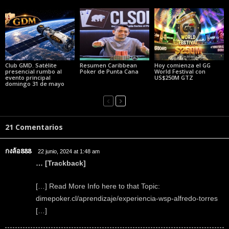
Club GMD. Satélite
Resumen Caribbean
Hoy comienza el GG
presencial rumbo al
Poker de Punta Cana
World Festival con
evento principal
US$250M GTZ
domingo 31 de mayo
21 Comentarios
กงล้อ888
22 junio, 2024 at 1:48 am
… [Trackback]
[…] Read More Info here to that Topic:
dimepoker.cl/aprendizaje/experiencia-wsp-alfredo-torres
[…]