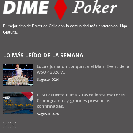
El mejor sitio de Poker de Chile con la comunidad más entretenida. Liga
Gratuita.
LO MÁS LEÍDO DE LA SEMANA
Lucas Jumalon conquista el Main Event de la
WSOP 2026 y...
6 agosto, 2026
CLSOP Puerto Plata 2026 calienta motores.
Cronogramas y grandes presencias
confirmadas.
5 agosto, 2026