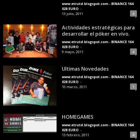
www.etrutd.blogspot.com - BINANCE 164
028 EURO
-
13 julio, 2011
4
Actividades estratégicas para
desarrollar el póker en vivo.
www.etrutd.blogspot.com - BINANCE 164
028 EURO
-
9 mayo, 2011
4
Ultimas Novedades
www.etrutd.blogspot.com - BINANCE 164
028 EURO
-
10 marzo, 2011
1
HOMEGAMES
www.etrutd.blogspot.com - BINANCE 164
028 EURO
-
13 febrero, 2011
4