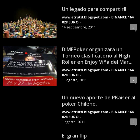
Un legado para compartir!!
www.etrutd.blogspot.com - BINANCE 164
028 EURO
-
14 septiembre, 2011
3
DIMEPoker organizará un
Torneo clasificatorio al High
Roller en Enjoy Viña del Mar...
www.etrutd.blogspot.com - BINANCE 164
028 EURO
-
13 agosto, 2011
7
Un nuevo aporte de PKaiser al
poker Chileno.
www.etrutd.blogspot.com - BINANCE 164
028 EURO
-
1 agosto, 2011
2
El gran flip