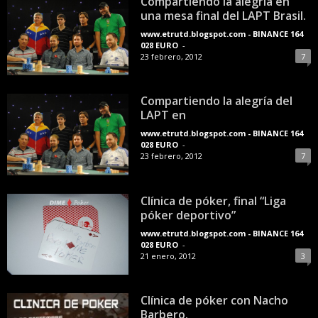
Compartiendo la alegría en
k
una mesa final del LAPT Brasil.
e
www.etrutd.blogspot.com - BINANCE 164
r
028 EURO
-
.
23 febrero, 2012
7
c
l
Compartiendo la alegría del
LAPT en
www.etrutd.blogspot.com - BINANCE 164
028 EURO
-
23 febrero, 2012
7
Clínica de póker, final “Liga
póker deportivo”
www.etrutd.blogspot.com - BINANCE 164
028 EURO
-
21 enero, 2012
3
Clínica de póker con Nacho
Barbero.