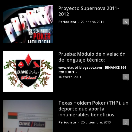
Proyecto Supernova 2011-
2012
Periodista
-
22 enero, 2011
5
Prueba: Módulo de nivelación
de lenguaje técnico:
www.etrutd.blogspot.com - BINANCE 164
028 EURO
-
16 enero, 2011
8
Texas Holdem Poker (THP), un
deporte que aporta
innumerables beneficios.
Periodista
-
25 diciembre, 2010
3