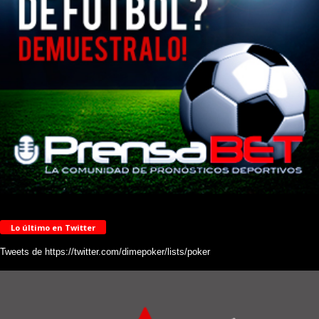
Lo último en Twitter
Tweets de https://twitter.com/dimepoker/lists/poker