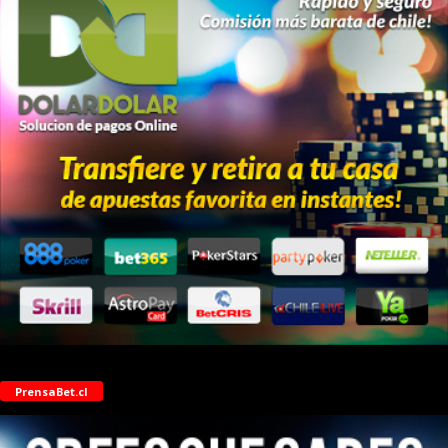
PrensaBet.cl