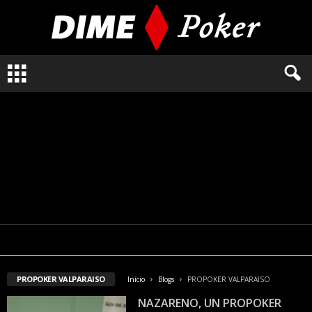
L
o
q
u
e
n
e
c
e
s
i
t
a
ALEX MANZANO
AMOS BEN
ANGELO MANCINI
ARTURO LONGTON
CARLOS IBARRA
CHEVICHILE
EQUIPO INSTRUCTORES
s
FELIPE MORBIDUCCI
HABLEMOS DE POKER
JOAKING_PT14
KARLO LOPEZ
s
PERROGAVILAN
PKAISER
POKECAR_15
PROPOKER VALPARAISO
PROPOKER VALPARAISO
Inicio
Blogs
PROPOKER VALPARAISO
a
TEAM ANTOFAGASTA POKER
UNIPOKER1
b
NAZARENO, UN PROPOKER
e