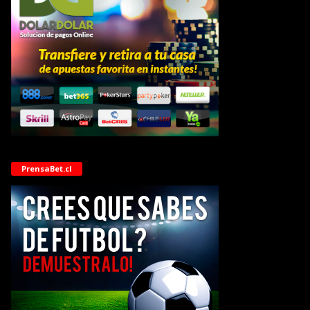
PrensaBet.cl