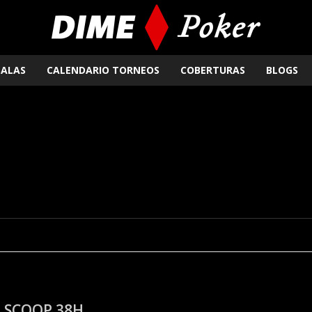
SALAS
CALENDARIO TORNEOS
COBERTURAS
BLOGS
l SCOOP 38H.