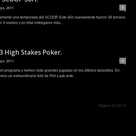
4
yo, 2011
amente una temporada del SCOOP. Este año nuevamente fueron 38 torneos
n 3 niveles y en total entregaron más...
3 High Stakes Poker.
4
yo, 2011
el programa y hemos visto grandes jugadas en los últimos episodios. En
mos un extraordinario fold de Phil Laak ante...
Página 12 de 12