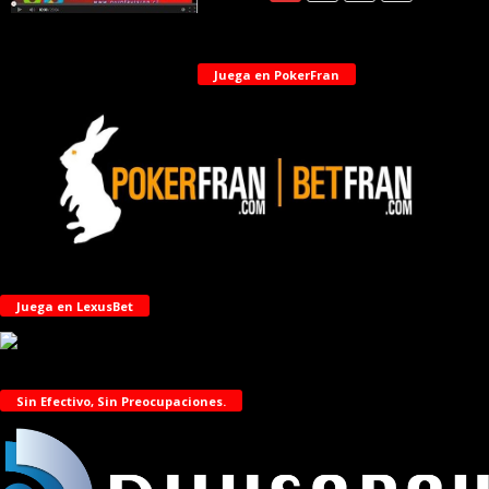
Juega en PokerFran
Juega en LexusBet
Sin Efectivo, Sin Preocupaciones.