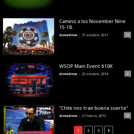
Camino a los November Nine
15-18.
dimedime
-
31 octubre, 2011
15
WSOP Main Event $10K
dimedime
-
22 octubre, 2014
9
“Chile nos trae buena suerte”
dimedime
-
27 marzo, 2013
18
1
2
3