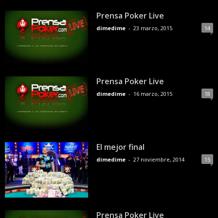
k
Prensa Poker Live
e
r
dimedime
-
23 marzo, 2015
14
.
c
l
Prensa Poker Live
dimedime
-
16 marzo, 2015
18
El mejor final
dimedime
-
27 noviembre, 2014
15
Prensa Poker Live