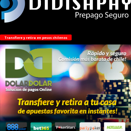
Transfiere y retira en pesos chilenos