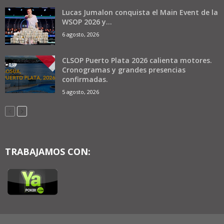
Lucas Jumalon conquista el Main Event de la
WSOP 2026 y...
6 agosto, 2026
CLSOP Puerto Plata 2026 calienta motores.
Cronogramas y grandes presencias
confirmadas.
5 agosto, 2026
TRABAJAMOS CON: