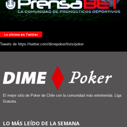
Lo último en Twitter
Tweets de https://twitter.com/dimepoker/lists/poker
El mejor sitio de Poker de Chile con la comunidad más entretenida. Liga
Gratuita.
LO MÁS LEÍDO DE LA SEMANA