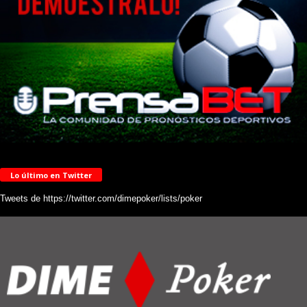
Lo último en Twitter
Tweets de https://twitter.com/dimepoker/lists/poker