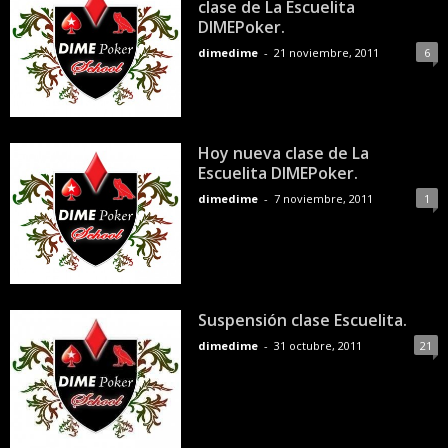
clase de La Escuelita
DIMEPoker.
dimedime
-
21 noviembre, 2011
6
Hoy nueva clase de La
Escuelita DIMEPoker.
dimedime
-
7 noviembre, 2011
1
Suspensión clase Escuelita.
dimedime
-
31 octubre, 2011
21