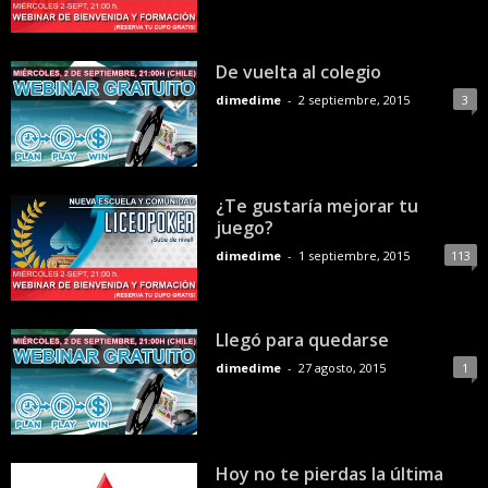
De vuelta al colegio
dimedime
-
2 septiembre, 2015
3
¿Te gustaría mejorar tu
juego?
dimedime
-
1 septiembre, 2015
113
Llegó para quedarse
dimedime
-
27 agosto, 2015
1
Hoy no te pierdas la última