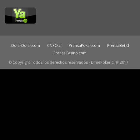
DolarDolar.com
CNPO.cl
PrensaPoker.com
PrensaBet.cl
PrensaCasino.com
© Copyright Todos los derechos reservados - DimePoker.cl @ 2017