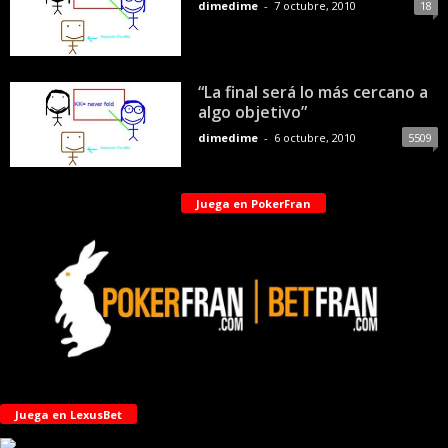
dimedime
-
7 octubre, 2010
18
“La final será lo más cercano a
algo objetivo”
dimedime
-
6 octubre, 2010
5509
Juega en PokerFran
Juega en LexusBet