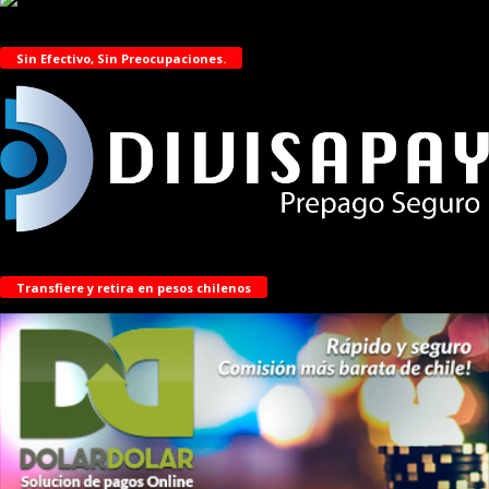
Sin Efectivo, Sin Preocupaciones.
Transfiere y retira en pesos chilenos