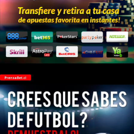
PrensaBet.cl