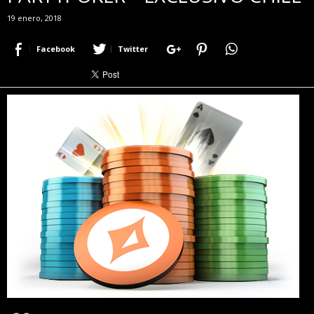
r
19 enero, 2018
a
c
Facebook
Twitter
e
r
c
a
d
e
p
o
k
e
r
|
D
i
m
e
P
o