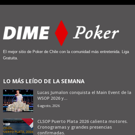
El mejor sitio de Poker de Chile con la comunidad más entretenida. Liga
Gratuita.
LO MÁS LEÍDO DE LA SEMANA
Lucas Jumalon conquista el Main Event de la
WSOP 2026 y...
6 agosto, 2026
CLSOP Puerto Plata 2026 calienta motores.
Cronogramas y grandes presencias
confirmadas.