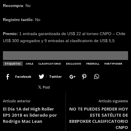
Recompra
: No
Registro tardío
: No
Premio:
1 entrada garantizada de US$ 22 al torneo CNPO – Chile
US$ 300 agregados y 9 entradas al clasificatorio de US$ 5,5
ETIQUETAS
CHILE
CLASIFICATORIO
EXCLUSIVO
FREEROLL
PARTYPOKER
Facebook
Twitter
Artículo anterior
Artículo siguiente
El Día 1A del High Roller
NO TE PUEDES PERDER HOY
EPS 2018 es liderado por
ESTE SATÉLITE DE
Rodrigo Mac Lean
888POKER CLASIFICATORIO
CNPO