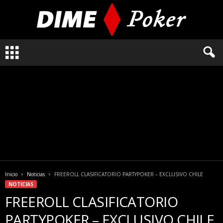
L
o
q
u
e
n
e
c
e
s
i
t
a
Inicio
Noticias
FREEROLL CLASIFICATORIO PARTYPOKER – EXCLUSIVO CHILE
s
NOTICIAS
s
FREEROLL CLASIFICATORIO
a
b
PARTYPOKER – EXCLUSIVO CHILE
e