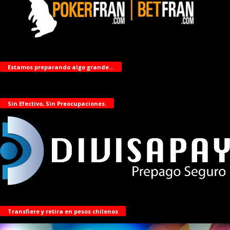
Estamos preparando algo grande…
Sin Efectivo, Sin Preocupaciones.
Transfiere y retira en pesos chilenos