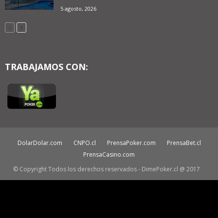
5 agosto, 2026
TRABAJAMOS CON:
DolarDolar.com
CNPO.cl
PrensaPoker.com
PrensaBet.cl
PrensaCasino.com
© Copyright Todos los derechos reservados - DimePoker.cl @ 2017