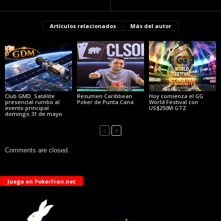
Artículos relacionados
Más del autor
Club GMD. Satélite
Resumen Caribbean
Hoy comienza el GG
presencial rumbo al
Poker de Punta Cana
World Festival con
evento principal
US$250M GTZ
domingo 31 de mayo
Comments are closed.
Juega en PokerFran.net