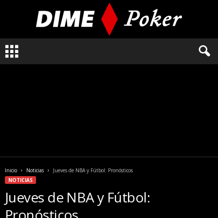
L
o
q
u
e
n
e
c
e
s
i
t
a
Inicio
Noticias
Jueves de NBA y Fútbol: Pronósticos
s
NOTICIAS
s
Jueves de NBA y Fútbol:
a
b
Pronósticos
e