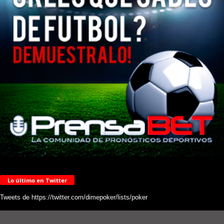
Lo último en Twitter
Tweets de https://twitter.com/dimepoker/lists/poker