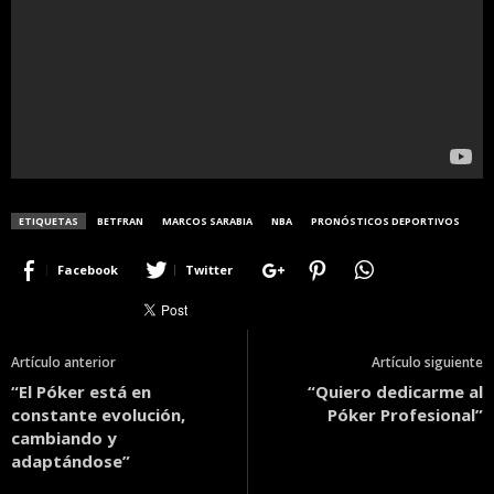
ETIQUETAS
BETFRAN
MARCOS SARABIA
NBA
PRONÓSTICOS DEPORTIVOS
Facebook
Twitter
Artículo anterior
Artículo siguiente
“El Póker está en
“Quiero dedicarme al
constante evolución,
Póker Profesional”
cambiando y
adaptándose”