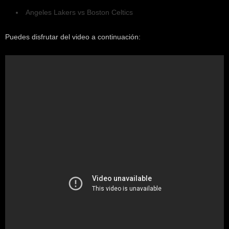
Angeles Lakers vs Boston Celtics
Puedes disfrutar del video a continuación: