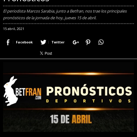
r
El periodista Marcos Sarabia, junto a Betfran, nos trae los principales
a
pronósticos de la jornada de hoy, jueves 15 de abril.
c
e
15 abril, 2021
r
c
Facebook
Twitter
a
d
e
p
o
k
e
r
|
D
i
m
e
P
o