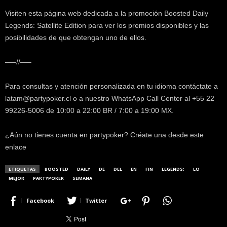
Visiten esta página web dedicada a la promoción Boosted Daily
Legends: Satellite Edition para ver los premios disponibles y las
posibilidades de que obtengan uno de ellos.
—–//—–
Para consultas y atención personalizada en tu idioma contáctate a
latam@partypoker.cl o a nuestro WhatsApp Call Center al +55 22
99226-5006 de 10:00 a 22:00 BR / 7:00 a 19:00 MX.
¿Aún no tienes cuenta en partypoker? Créate una desde este
enlace
ETIQUETAS
BOOSTED
DAILY
DE
DEL
EN
FIN
LEGENDS:
LO
MEJOR
PARTYPOKER
SEMANA
Facebook
Twitter