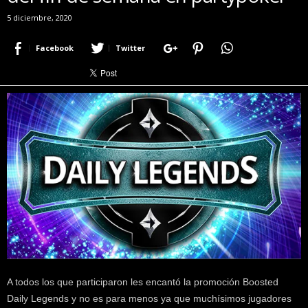
r
5 diciembre, 2020
a
c
Facebook
Twitter
e
r
c
a
d
e
p
o
k
e
r
|
D
i
m
e
A todos los que participaron les encantó la promoción Boosted
P
Daily Legends y no es para menos ya que muchísimos jugadores
o