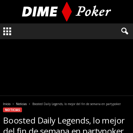
L
o
q
u
e
n
e
c
e
s
i
t
a
Inicio
Noticias
Boosted Daily Legends, lo mejor del fin de semana en partypoker
s
NOTICIAS
s
Boosted Daily Legends, lo mejor
a
b
del fin de semana en partypoker
e